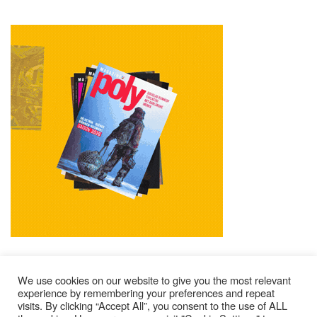
We use cookies on our website to give you the most relevant
experience by remembering your preferences and repeat
visits. By clicking “Accept All”, you consent to the use of ALL
Mentions Légales
Contacts
Où Trouver Poly ?