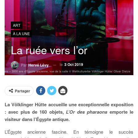
ART
À LA UNE
La ruée vers l’or
le
3 Oct 2019
Par
Hervé Lévy
araons – 3000 ans d’Égypte ancienne, vue de la salle © Weltkulturerbe Völklinger Hütte/ Oliver Dietze
Partager
La Völklinger Hütte accueille une exceptionnelle exposition
: avec plus de 160 objets,
L’Or des pharaons
emporte le
visiteur dans l’Égypte antique.
L’Égypte ancienne fascine. En témoigne le succès