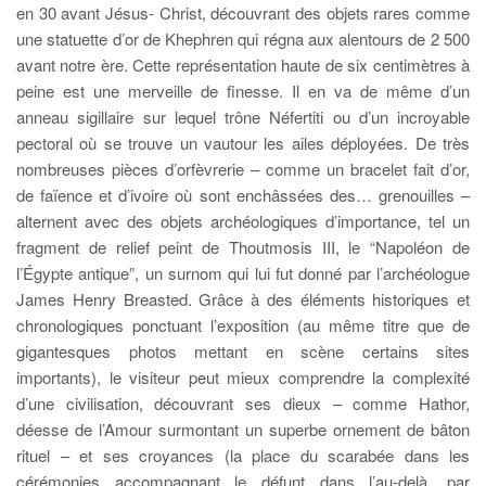
en 30 avant Jésus- Christ, découvrant des objets rares comme
une statuette d’or de Khephren qui régna aux alentours de 2 500
avant notre ère. Cette représentation haute de six centimètres à
peine est une merveille de finesse. Il en va de même d’un
anneau sigillaire sur lequel trône Néfertiti ou d’un incroyable
pectoral où se trouve un vautour les ailes déployées. De très
nombreuses pièces d’orfèvrerie – comme un bracelet fait d’or,
de faïence et d’ivoire où sont enchâssées des… grenouilles –
alternent avec des objets archéologiques d’importance, tel un
fragment de relief peint de Thoutmosis III, le “Napoléon de
l’Égypte antique”, un surnom qui lui fut donné par l’archéologue
James Henry Breasted. Grâce à des éléments historiques et
chronologiques ponctuant l’exposition (au même titre que de
gigantesques photos mettant en scène certains sites
importants), le visiteur peut mieux comprendre la complexité
d’une civilisation, découvrant ses dieux – comme Hathor,
déesse de l’Amour surmontant un superbe ornement de bâton
rituel – et ses croyances (la place du scarabée dans les
cérémonies accompagnant le défunt dans l’au-delà, par