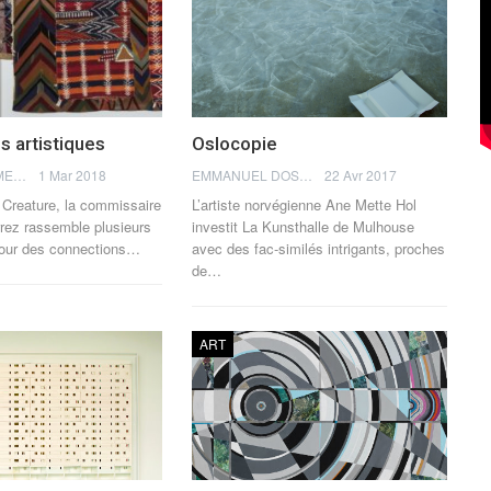
s artistiques
Oslocopie
RAPHAËL ZIMMERMANN
1 Mar 2018
EMMANUEL DOSDA
22 Avr 2017
 Creature, la commissaire
L’artiste norvégienne Ane Mette Hol
rez rassemble plusieurs
investit La Kunsthalle de Mulhouse
tour des connections…
avec des fac-similés intrigants, proches
de…
ART