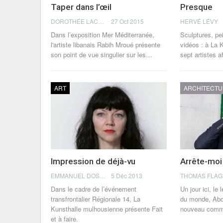
Taper dans l’œil
Presque
DOROTHÉE LACHMANN
27 Oct 2015
HERVÉ LÉVY
Dans l’exposition Mer Méditerranée,
Sculptures, pei
l'artiste libanais Rabih Mroué présente
vidéos : à La 
son point de vue singulier sur les…
sept artistes a
ART
ARCHITECT
Impression de déjà-vu
Arrête-moi 
EMMANUEL DOSDA
5 Déc 2013
Dans le cadre de l’événement
Un jour ici, le
transfrontalier Régionale 14, La
du monde, Abd
Kunsthalle mulhousienne présente Fait
nouveau comm
et à faire.