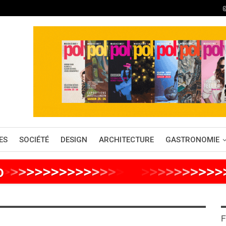
ES
SOCIÉTÉ
DESIGN
ARCHITECTURE
GASTRONOMIE
o
>
>
>
>
>
>
>
>
>
>
>
>
>
>
>
>
>
>
>
>
>
>
>
>
>
F