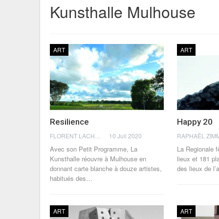
Kunsthalle Mulhouse
ART
ART
Resilience
Happy 20
FLORENT LACHÈVRE
10 Juil 2020
Avec son Petit Programme, La
La Regionale fe
Kunsthalle réouvre à Mulhouse en
lieux et 181 pl
donnant carte blanche à douze artistes,
des lieux de l
habitués des…
ART
ART