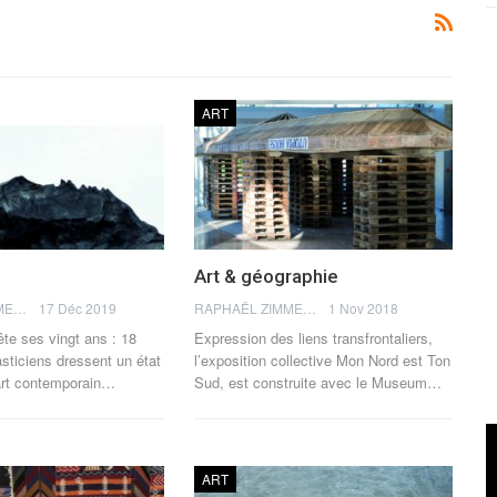
ART
Art & géographie
RAPHAËL ZIMMERMANN
17 Déc 2019
RAPHAËL ZIMMERMANN
1 Nov 2018
̂te ses vingt ans : 18
Expression des liens transfrontaliers,
asticiens dressent un état
l’exposition collective Mon Nord est Ton
’art contemporain…
Sud, est construite avec le Museum…
ART