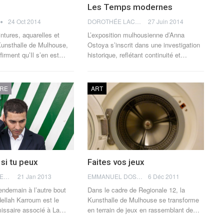
Les Temps modernes
24 Oct 2014
DOROTHÉE LACHMANN
27 Juin 2014
ntures, aquarelles et
L’exposition mulhousienne d’Anna
Kunsthalle de Mulhouse,
Ostoya s’inscrit dans une investigation
ffirment qu’Il s’en est…
historique, reflétant continuité et…
URE
ART
si tu peux
Faites vos jeux
THOMAS FLAGEL
21 Jan 2013
EMMANUEL DOSDA
6 Déc 2011
 lendemain à l’autre bout
Dans le cadre de Regionale 12, la
ellah Karroum est le
Kunsthalle de Mulhouse se transforme
issaire associé à La…
en terrain de jeux en rassemblant de…