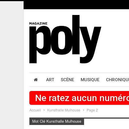
ART
SCÈNE
MUSIQUE
CHRONIQU
Ne ratez aucun numér
Accueil
Kunsthalle Mulhouse
Page 2
Mot Clé Kunsthalle Mulhouse