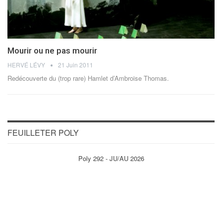
Mourir ou ne pas mourir
HERVÉ LÉVY
21 Juin 2011
Redécouverte du (trop rare) Hamlet d’Ambroise Thomas.
FEUILLETER POLY
Poly 292 - JU/AU 2026