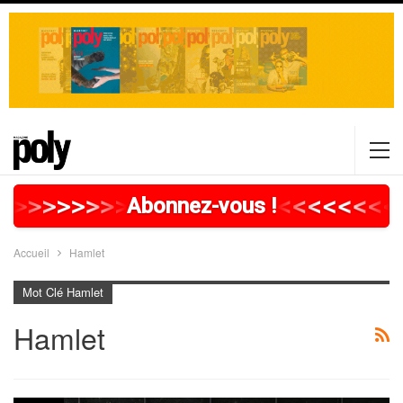
>
>
>
>
>
>
>
>
>
>
>
>
>
>
>
>
>
<
<
<
<
<
<
<
<
Abonnez-vous !
Accueil
Hamlet
Mot Clé Hamlet
Hamlet