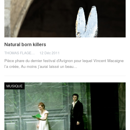
Natural born killers
THOMAS FLAGEL
12 Déc 2011
Pièce phare du dernier festival d’Avignon pour lequel Vincent Macaigne
l’a créée, Au moins j’aurai laissé un beau…
MUSIQUE