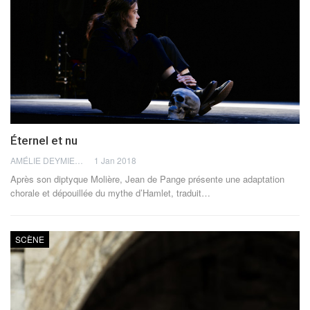
Éternel et nu
AMÉLIE DEYMIER
1 Jan 2018
Après son diptyque Molière, Jean de Pange présente une adaptation
chorale et dépouillée du mythe d’Hamlet, traduit…
SCÈNE