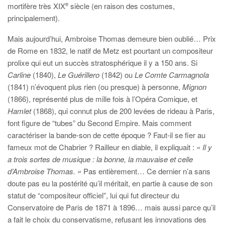
e
mortifère très XIX
siècle (en raison des costumes,
principalement).
Mais aujourd’hui, Ambroise Thomas demeure bien oublié… Prix
de Rome en 1832, le natif de Metz est pourtant un compositeur
prolixe qui eut un succès stratosphérique il y a 150 ans. Si
Carline
(1840),
Le Guérillero
(1842) ou
Le Comte Carmagnola
(1841) n’évoquent plus rien (ou presque) à personne,
Mignon
(1866), représenté plus de mille fois à l’Opéra Comique, et
Hamlet
(1868), qui connut plus de 200 levées de rideau à Paris,
font figure de “tubes” du Second Empire. Mais comment
caractériser la bande-son de cette époque ? Faut-il se fier au
fameux mot de Chabrier ? Railleur en diable, il expliquait :
« Il y
a trois sortes de musique : la bonne, la mauvaise et celle
d’Ambroise Thomas. »
Pas entièrement… Ce dernier n’a sans
doute pas eu la postérité qu’il méritait, en partie à cause de son
statut de “compositeur officiel”, lui qui fut directeur du
Conservatoire de Paris de 1871 à 1896… mais aussi parce qu’il
a fait le choix du conservatisme, refusant les innovations des