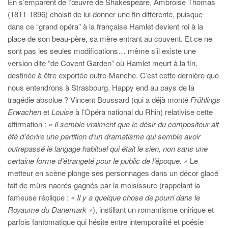
En s’emparent de l’œuvre de Shakespeare, Ambroise Thomas
(1811-1896) choisit de lui donner une fin différente, puisque
dans ce “grand opéra” à la française Hamlet devient roi à la
place de son beau-père, sa mère entrant au couvent. Et ce ne
sont pas les seules modifications… même s’il existe une
version dite “de Covent Garden” où Hamlet meurt à la fin,
destinée à être exportée outre-Manche. C’est cette dernière que
nous entendrons à Strasbourg. Happy end au pays de la
tragédie absolue ? Vincent Boussard (qui a déjà monté
Frühlings
Erwachen
et
Louise
à l’Opéra national du Rhin) relativise cette
affirmation :
« Il semble vraiment que le désir du compositeur ait
été d’écrire une partition d’un dramatisme qui semble avoir
outrepassé le langage habituel qui était le sien, non sans une
certaine forme d’étrangeté pour le public de l’époque. »
Le
metteur en scène plonge ses personnages dans un décor glacé
fait de mûrs nacrés gagnés par la moisissure (rappelant la
fameuse réplique :
« Il y a quelque chose de pourri dans le
Royaume du Danemark »
), instillant un romantisme onirique et
parfois fantomatique qui hésite entre intemporalité et poésie