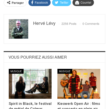
Facebook
Twitter
Courriel
Partager
Hervé Lévy
2256 Posts
0 Comments
VOUS POURRIEZ AUSSI AIMER
MUSIQUE
MUSIQUE
Spirit in Black, le festival
Kieswerk Open Air : films
de métal de Colmar
et concerts en plein air