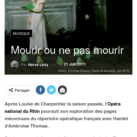
MUSIQUE
Mourir ou ne pas mourir
le
21 Juin 2011
Par
Hervé Lévy
Photo : Christian Dresse (Opéra de Marseille, juin 2010)
Partager
Après Louise de Charpentier la saison passée, l’
Opéra
national du Rhin
poursuit son exploration des pages
méconnues du répertoire opératique français avec Hamlet
d’Ambroise Thomas.