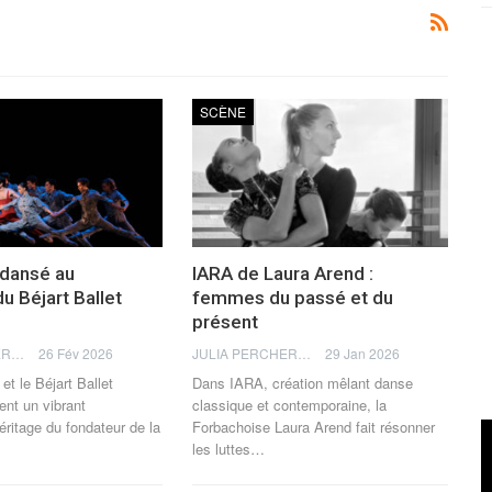
SCÈNE
dansé au
IARA de Laura Arend :
u Béjart Ballet
femmes du passé et du
présent
JULIA PERCHERON
26 Fév 2026
JULIA PERCHERON
29 Jan 2026
et le Béjart Ballet
Dans IARA, création mêlant danse
nt un vibrant
classique et contemporaine, la
ritage du fondateur de la
Forbachoise Laura Arend fait résonner
les luttes
…