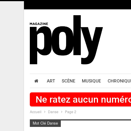
ART
SCÈNE
MUSIQUE
CHRONIQU
Ne ratez aucun numér
Accueil
Danse
Page 2
Mot Clé Danse