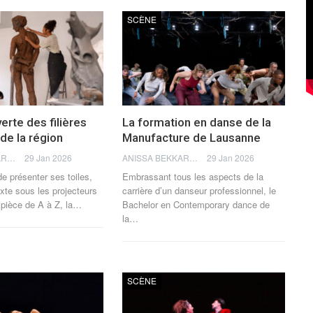
SCÈNE
erte des filières
La formation en danse de la
 de la région
Manufacture de Lausanne
ANISSA BEKKAR
29 Jan 2026
ANISSA BEKKAR
29 Jan 2026
de présenter ses toiles,
Embrassant tous les aspects de la
xte sous les projecteurs
carrière d’un danseur professionnel, le
pièce de A à Z, la
…
Bachelor en Contemporary dance de
la
…
SCÈNE