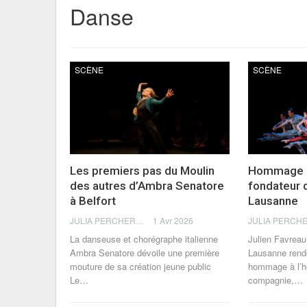
Danse
SCÈNE
SCÈNE
Les premiers pas du Moulin
Hommage 
des autres d’Ambra Senatore
fondateur d
à Belfort
Lausanne
JULIA PERCHERON
1 Avr 2026
La danseuse et chorégraphe italienne
Julien Favreau 
Ambra Senatore dévoile une première
Lausanne rende
mouture de sa création jeune public
hommage à l’hé
Le
…
compagnie,
…