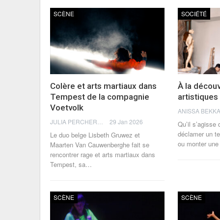
SCÈNE
SOCIÉTÉ
Colère et arts martiaux dans
À la découv
Tempest de la compagnie
artistiques
Voetvolk
JULIA PERCHERON
29 Jan 2026
Qu’il s’agisse 
déclamer un te
Le duo belge Lisbeth Gruwez et
ou monter une 
Maarten Van Cauwenberghe fait se
rencontrer rage et arts martiaux dans
Tempest, sa
…
SCÈNE
SCÈNE