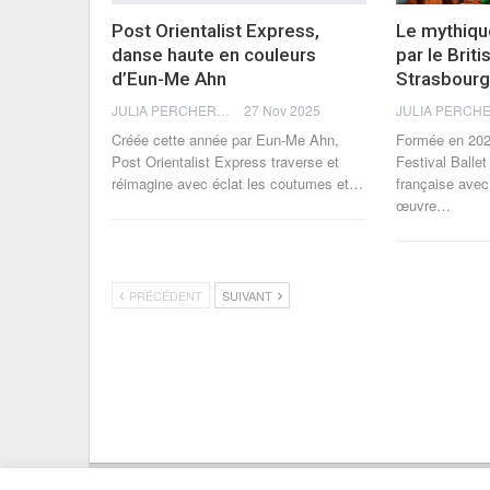
Post Orientalist Express,
Le mythiqu
danse haute en couleurs
par le Briti
d’Eun-Me Ahn
Strasbourg
JULIA PERCHERON
27 Nov 2025
Créée cette année par Eun-Me Ahn,
Formée en 2023
Post Orientalist Express traverse et
Festival Balle
réimagine avec éclat les coutumes et
…
française avec
œuvre
…
PRÉCÉDENT
SUIVANT