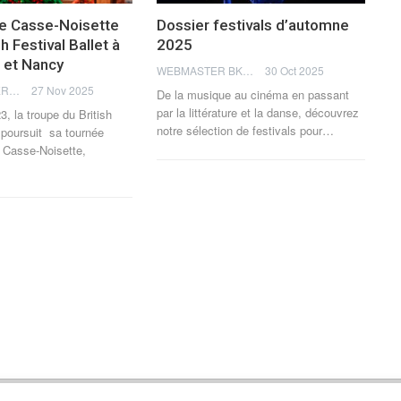
e Casse-Noisette
Dossier festivals d’automne
sh Festival Ballet à
2025
 et Nancy
WEBMASTER BKN
30 Oct 2025
JULIA PERCHERON
27 Nov 2025
De la musique au cinéma en passant
par la littérature et la danse, découvrez
, la troupe du British
notre sélection de festivals pour
…
t poursuit sa tournée
 Casse-Noisette,