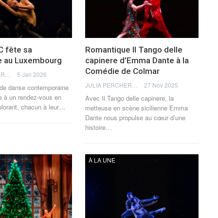
C fête sa
Romantique Il Tango delle
e au Luxembourg
capinere d’Emma Dante à la
Comédie de Colmar
JULIA PERCHERON
5 Jan 2026
JULIA PERCHERON
27 Nov 2025
de danse contemporaine
te à un rendez-vous en
Avec Il Tango delle capinere, la
plorant, chacun à leur
…
metteuse en scène sicilienne Emma
Dante nous propulse au cœur d’une
histoire
…
À LA UNE