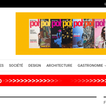
ES
SOCIÉTÉ
DESIGN
ARCHITECTURE
GASTRONOMIE
o
>
>
>
>
>
>
>
>
>
>
>
>
>
>
>
>
>
>
>
>
>
>
>
>
F