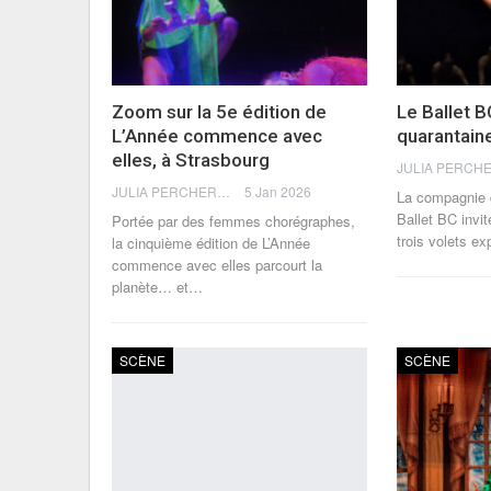
Zoom sur la 5e édition de
Le Ballet B
L’Année commence avec
quarantain
elles, à Strasbourg
JULIA PERCHERON
5 Jan 2026
La compagnie 
Ballet BC invi
Portée par des femmes chorégraphes,
trois volets ex
la cinquième édition de L’Année
commence avec elles parcourt la
planète… et
…
SCÈNE
SCÈNE