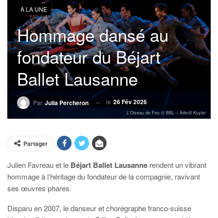
À LA UNE
Hommage dansé au
fondateur du Béjart
Ballet Lausanne
le
26 Fév 2026
Par
Julia Percheron
L'Oiseau de Feu © BBL – Admill Kuyler
Partager
Julien Favreau et le
Béjart Ballet Lausanne
rendent un vibrant
hommage
à l’héritage du fondateur de la compagnie, ravivant
ses œuvres phares.
Disparu en 2007, le danseur et chorégraphe franco-suisse