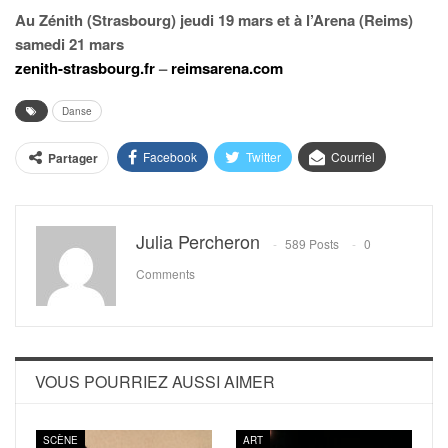
Au Zénith (Strasbourg) jeudi 19 mars et à l’Arena (Reims)
samedi 21 mars
zenith-strasbourg.fr
–
reimsarena.com
Danse
Facebook
Twitter
Courriel
Partager
Julia Percheron
589 Posts
0
Comments
VOUS POURRIEZ AUSSI AIMER
SCÈNE
ART