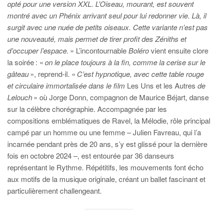
opté pour une version XXL. L’Oiseau, mourant, est souvent
montré avec un Phénix arrivant seul pour lui redonner vie. Là, il
surgit avec une nuée de petits oiseaux. Cette variante n’est pas
une nouveauté, mais permet de tirer profit des Zéniths et
d’occuper l’espace.
» L’incontournable
Boléro
vient ensuite clore
la soirée : «
on le
place toujours à la fin, comme la cerise sur le
gâteau
», reprend-il. «
C’est hypnotique, avec cette table rouge
et circulaire immortalisée dans le film
Les Uns et les Autres
de
Lelouch
» où Jorge Donn, compagnon de Maurice Béjart, danse
sur la célèbre chorégraphie. Accompagnée par les
compositions emblématiques de Ravel, la Mélodie, rôle principal
campé par un homme ou une femme – Julien Favreau, qui l’a
incarnée pendant près de 20 ans, s’y est glissé pour la dernière
fois en octobre 2024 –, est entourée par 36 danseurs
représentant le Rythme. Répétitifs, les mouvements font écho
aux motifs de la musique originale, créant un ballet fascinant et
particulièrement challengeant.