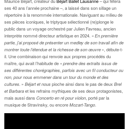
Maurice Béjart, créateur du
Béjart Ballet Lausanne
– qui fêtera
ses 40 ans l’année prochaine –, a laissé dans son sillage un
répertoire à la renommée internationale. Naviguant au milieu de
ses pièces iconiques, le triptyque sélectionné (re)plonge le
public dans un voyage orchestré par Julien Favreau, ancien
interprète nommé directeur artistique en 2024. «
En première
partie, j’ai proposé de présenter un medley de son travail afin de
montrer toute l’étendue et la richesse de son œuvre
», débute-t-
il. Une combinaison qui renvoie aux propres procédés du
maître, qui avait l’habitude de «
prendre des extraits issus de
ses différentes chorégraphies, parfois avec un fil conducteur ou
non, pour nous emmener dans un tour du monde et des
cultures.
»
Béjart et nous
pioche ainsi dans le pas de deux
Brel
et Barbara
et les refrains mythiques de ses deux protagonistes,
mais aussi dans
Concerto en ré pour violon
, porté par la
musique de Stravinsky, ou encore
Mozart-Tango
.