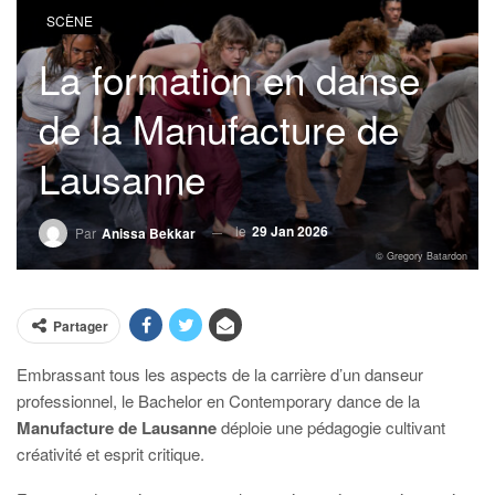
SCÈNE
La formation en danse
de la Manufacture de
Lausanne
le
29 Jan 2026
Par
Anissa Bekkar
© Gregory Batardon
Partager
Embrassant tous les aspects de la carrière d’un danseur
professionnel, le Bachelor en Contemporary dance de la
Manufacture de Lausanne
déploie une pédagogie cultivant
créativité et esprit critique.