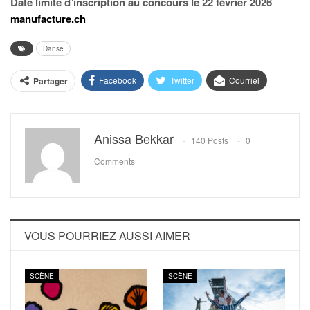
Date limite d’inscription au concours le 22 février 2026
manufacture.ch
Danse
Facebook
Twitter
Courriel
Partager
Anissa Bekkar
140 Posts
0
Comments
VOUS POURRIEZ AUSSI AIMER
SCÈNE
SCÈNE