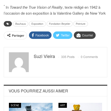
*
In
Toward the True Vision of Reality
, texte rédigé en 1942 à
l’occasion de son exposition à la Valentine Gallery de New York
Bauhaus
Exposition
Fondation Beyeler
Peinture
Facebook
Twitter
Courriel
Partager
Suzi Vieira
335 Posts
0 Comments
VOUS POURRIEZ AUSSI AIMER
SCÈNE
ART