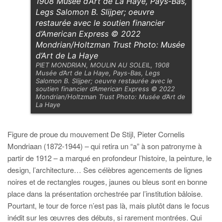
1908 Musée d’Art de La Haye, Pays-Bas,
Legs Salomon B. Slijper; oeuvre
restaurée avec le soutien financier
d’American Express © 2022
Mondrian/Holtzman Trust Photo: Musée
d’Art de La Haye
PIET MONDRIAN, MOULIN AU SOLEIL, 1908
Musée d’Art de La Haye, Pays-Bas, Legs
Salomon B. Slijper; oeuvre restaurée avec le
soutien financier d’American Express © 2022
Mondrian/Holtzman Trust Photo: Musée d’Art de
La Haye
Figure de proue du mouvement De Stijl, Pieter Cornelis
Mondriaan (1872-1944) – qui retira un “a” à son patronyme à
partir de 1912 – a marqué en profondeur l’histoire, la peinture, le
design, l’architecture… Ses célèbres agencements de lignes
noires et de rectangles rouges, jaunes ou bleus sont en bonne
place dans la présentation orchestrée par l’institution bâloise.
Pourtant, le tour de force n’est pas là, mais plutôt dans le focus
inédit sur les œuvres des débuts, si rarement montrées. Qui