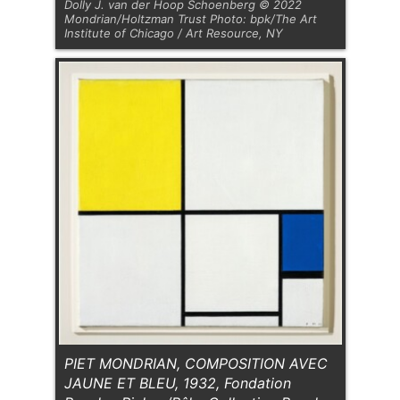
Dolly J. van der Hoop Schoenberg © 2022
Mondrian/Holtzman Trust Photo: bpk/The Art
Institute of Chicago / Art Resource, NY
PIET MONDRIAN, COMPOSITION AVEC
JAUNE ET BLEU, 1932, Fondation