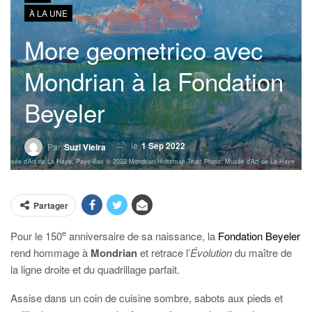
À LA UNE
More geometrico avec
Mondrian à la Fondation
Beyeler
le
1 Sep 2022
Par
Suzi Vieira
e d’Art de La Haye, Pays-Bas © 2022 Mondrian/Holtzman Trust Photo: Musée d’Art de La Haye
Partager
e
Pour le 150
anniversaire de sa naissance, la
Fondation Beyeler
rend hommage à
Mondrian
et retrace l’
Évolution
du maître de
la ligne droite et du quadrillage parfait.
Assise dans un coin de cuisine sombre, sabots aux pieds et