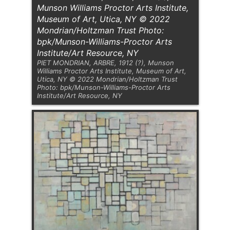
Munson Williams Proctor Arts Institute,
Museum of Art, Utica, NY © 2022
Mondrian/Holtzman Trust Photo:
bpk/Munson-Williams-Proctor Arts
Institute/Art Resource, NY
PIET MONDRIAN, ARBRE, 1912 (?), Munson
Williams Proctor Arts Institute, Museum of Art,
Utica, NY © 2022 Mondrian/Holtzman Trust
Photo: bpk/Munson-Williams-Proctor Arts
Institute/Art Resource, NY