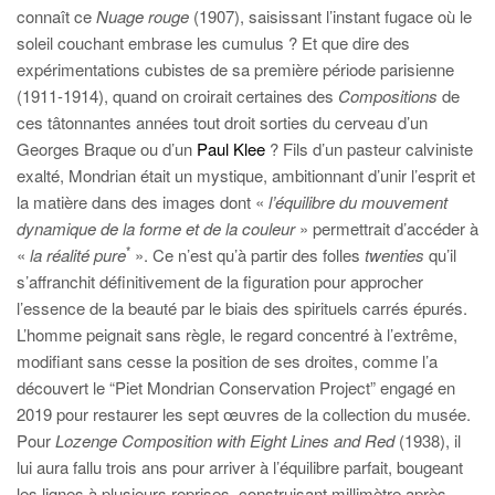
connaît ce
Nuage rouge
(1907), saisissant l’instant fugace où le
soleil couchant embrase les cumulus ? Et que dire des
expérimentations cubistes de sa première période parisienne
(1911-1914), quand on croirait certaines des
Compositions
de
ces tâtonnantes années tout droit sorties du cerveau d’un
Georges Braque ou d’un
Paul Klee
? Fils d’un pasteur calviniste
exalté, Mondrian était un mystique, ambitionnant d’unir l’esprit et
la matière dans des images dont «
l’équilibre du mouvement
dynamique de la forme et de la couleur
» permettrait d’accéder à
*
«
la réalité pure
». Ce n’est qu’à partir des folles
twenties
qu’il
s’affranchit définitivement de la figuration pour approcher
l’essence de la beauté par le biais des spirituels carrés épurés.
L’homme peignait sans règle, le regard concentré à l’extrême,
modifiant sans cesse la position de ses droites, comme l’a
découvert le “Piet Mondrian Conservation Project” engagé en
2019 pour restaurer les sept œuvres de la collection du musée.
Pour
Lozenge Composition with Eight Lines and Red
(1938), il
lui aura fallu trois ans pour arriver à l’équilibre parfait, bougeant
les lignes à plusieurs reprises, construisant millimètre après