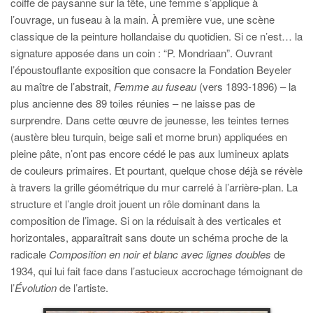
coiffe de paysanne sur la tête, une femme s’applique à
l’ouvrage, un fuseau à la main. À première vue, une scène
classique de la peinture hollandaise du quotidien. Si ce n’est… la
signature apposée dans un coin : “P. Mondriaan”. Ouvrant
l’époustouflante exposition que consacre la Fondation Beyeler
au maître de l’abstrait,
Femme au fuseau
(vers 1893-1896) – la
plus ancienne des 89 toiles réunies – ne laisse pas de
surprendre. Dans cette œuvre de jeunesse, les teintes ternes
(austère bleu turquin, beige sali et morne brun) appliquées en
pleine pâte, n’ont pas encore cédé le pas aux lumineux aplats
de couleurs primaires. Et pourtant, quelque chose déjà se révèle
à travers la grille géométrique du mur carrelé à l’arrière-plan. La
structure et l’angle droit jouent un rôle dominant dans la
composition de l’image. Si on la réduisait à des verticales et
horizontales, apparaîtrait sans doute un schéma proche de la
radicale
Composition en noir et blanc avec lignes doubles
de
1934, qui lui fait face dans l’astucieux accrochage témoignant de
l’
Évolution
de l’artiste.