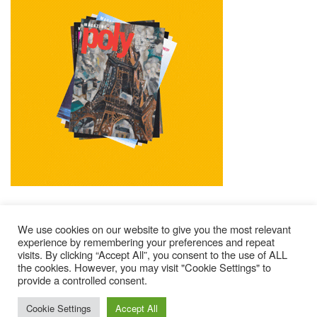
We use cookies on our website to give you the most relevant
experience by remembering your preferences and repeat
visits. By clicking “Accept All”, you consent to the use of ALL
Mentions Légales
Contacts
Où Trouver Poly ?
the cookies. However, you may visit "Cookie Settings" to
provide a controlled consent.
Lire Les Anciens N°
S’abonner À Poly
Qui Sommes-Nous ?
© 2025 – Magazine Poly – BKN
Cookie Settings
Accept All