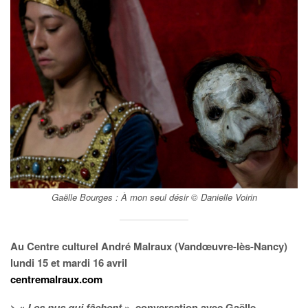
Gaëlle Bourges :
À mon seul désir
© Danielle Voirin
Au Centre culturel André Malraux (Vandœuvre-lès-Nancy)
lundi 15 et mardi 16 avril
centremalraux.com
> «
Les nus qui fâchent
», conversation avec Gaëlle