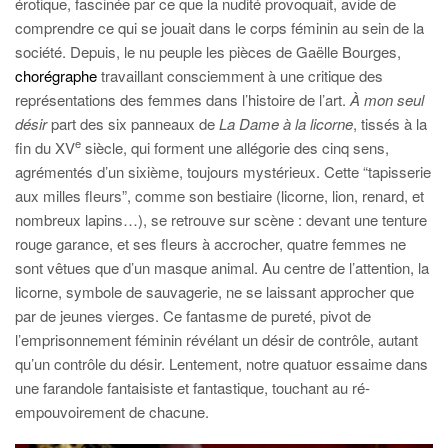
érotique, fascinée par ce que la nudité provoquait, avide de
comprendre ce qui se jouait dans le corps féminin au sein de la
société. Depuis, le nu peuple les pièces de Gaëlle Bourges,
chorégraphe
travaillant consciemment à une critique des
représentations des femmes dans l’histoire de l’art.
À mon seul
désir
part des six panneaux de
La Dame à la licorne
, tissés à la
e
fin du XV
siècle, qui forment une allégorie des cinq sens,
agrémentés d’un sixième, toujours mystérieux. Cette “tapisserie
aux milles fleurs”, comme son bestiaire (licorne, lion, renard, et
nombreux lapins…), se retrouve sur scène : devant une tenture
rouge garance, et ses fleurs à accrocher, quatre femmes ne
sont vêtues que d’un masque animal. Au centre de l’attention, la
licorne, symbole de sauvagerie, ne se laissant approcher que
par de jeunes vierges. Ce fantasme de pureté, pivot de
l’emprisonnement féminin révélant un désir de contrôle, autant
qu’un contrôle du désir. Lentement, notre quatuor essaime dans
une farandole fantaisiste et fantastique, touchant au ré-
empouvoirement de chacune.