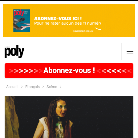
>
>
>
>
>
>
>
>
>
>
>
>
>
>
>
>
>
<
<
<
<
<
<
<
<
<
Abonnez-vous !
Accueil
Français
Scène