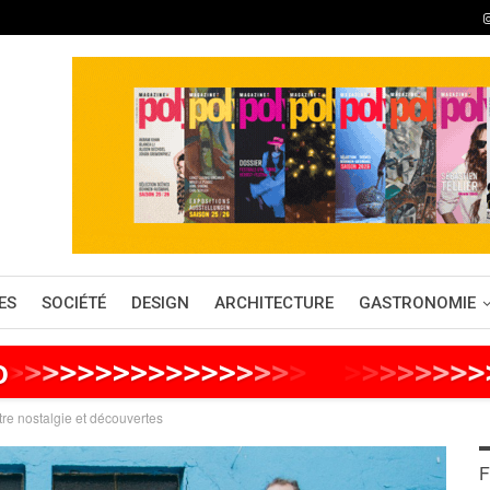
ES
SOCIÉTÉ
DESIGN
ARCHITECTURE
GASTRONOMIE
o
>
>
>
>
>
>
>
>
>
>
>
>
>
>
>
>
>
>
>
>
>
>
>
>
>
>
tre nostalgie et découvertes
F