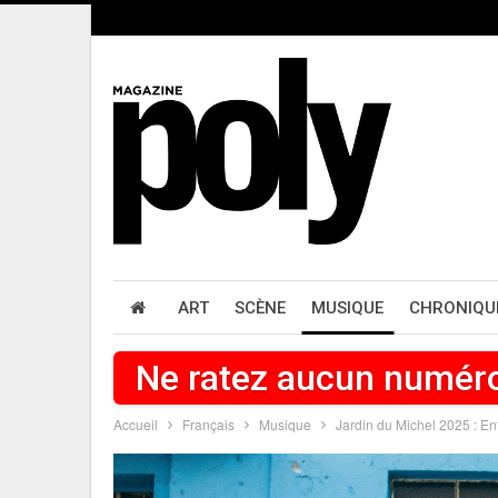
ART
SCÈNE
MUSIQUE
CHRONIQU
Ne ratez aucun numér
Accueil
Français
Musique
Jardin du Michel 2025 : En