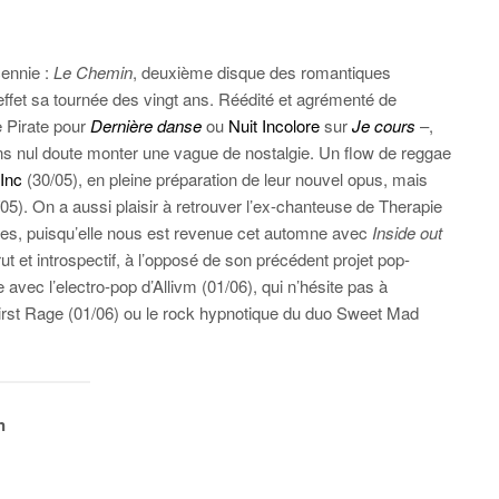
cennie :
Le Chemin
, deuxième disque des romantiques
effet sa tournée des vingt ans. Réédité et agrémenté de
 Pirate pour
Dernière danse
ou
Nuit Incolore
sur
Je cours
–,
sans nul doute monter une vague de nostalgie. Un flow de reggae
Inc
(30/05), en pleine préparation de leur nouvel opus, mais
05). On a aussi plaisir à retrouver l’ex-chanteuse de Therapie
les, puisqu’elle nous est revenue cet automne avec
Inside out
ut et introspectif, à l’opposé de son précédent projet pop-
 avec l’electro-pop d’Allivm (01/06), qui n’hésite pas à
 First Rage (01/06) ou le rock hypnotique du duo Sweet Mad
n