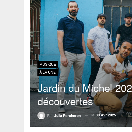
MUSIQUE
À LA UNE
Jardin du Michel 2025
découvertes
le
30 Avr 2025
Par
Julia Percheron