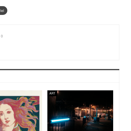
iel
0
ART