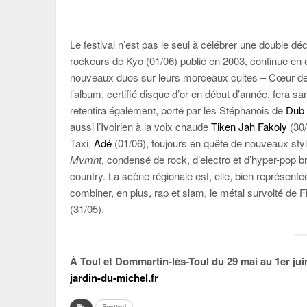
Le festival n’est pas le seul à célébrer une double dé
rockeurs de Kyo (01/06) publié en 2003, continue en 
nouveaux duos sur leurs morceaux cultes – Cœur de
l’album, certifié disque d’or en début d’année, fera 
retentira également, porté par les Stéphanois de
Dub 
aussi l’Ivoirien à la voix chaude
Tiken Jah Fakoly
(30/
Taxi,
Adé
(01/06), toujours en quête de nouveaux sty
Mvmnt
, condensé de rock, d’electro et d’hyper-pop br
country. La scène régionale est, elle, bien représentée
combiner, en plus, rap et slam, le métal survolté de
(31/05).
À Toul et Dommartin-lès-Toul du 29 mai au 1
er
jui
jardin-du-michel.fr
Festival