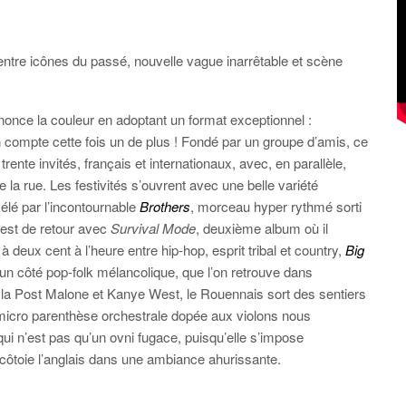
ntre icônes du passé, nouvelle vague inarrêtable et scène
nnonce la couleur en adoptant un format exceptionnel :
en compte cette fois un de plus ! Fondé par un groupe d’amis, ce
rente invités, français et internationaux, avec, en parallèle,
a rue. Les festivités s’ouvrent avec une belle variété
vélé par l’incontournable
Brothers
, morceau hyper rythmé sorti
est de retour avec
Survival Mode
, deuxième album où il
à deux cent à l’heure entre hip-hop, esprit tribal et country,
Big
un côté pop-folk mélancolique, que l’on retrouve dans
la Post Malone et Kanye West, le Rouennais sort des sentiers
micro parenthèse orchestrale dopée aux violons nous
i n’est pas qu’un ovni fugace, puisqu’elle s’impose
is côtoie l’anglais dans une ambiance ahurissante.