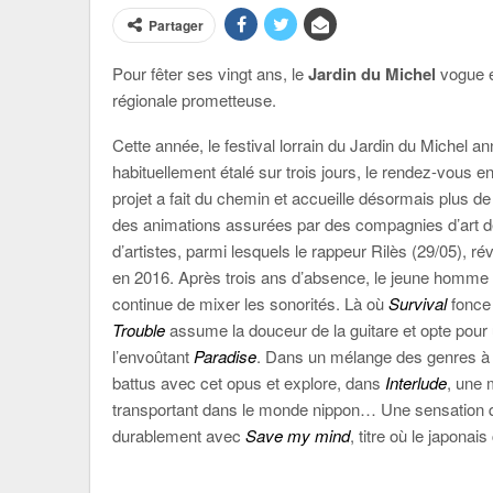
Partager
Pour fêter ses vingt ans, le
Jardin du Michel
vogue e
régionale prometteuse.
Cette année, le festival lorrain du Jardin du Michel a
habituellement étalé sur trois jours, le rendez-vous 
projet a fait du chemin et accueille désormais plus de t
des animations assurées par des compagnies d’art de l
d’artistes, parmi lesquels le rappeur Rilès (29/05), ré
en 2016. Après trois ans d’absence, le jeune homme 
continue de mixer les sonorités. Là où
Survival
fonce 
Trouble
assume la douceur de la guitare et opte pour 
l’envoûtant
Paradise
. Dans un mélange des genres à 
battus avec cet opus et explore, dans
Interlude
, une 
transportant dans le monde nippon… Une sensation qu
durablement avec
Save my mind
, titre où le japona