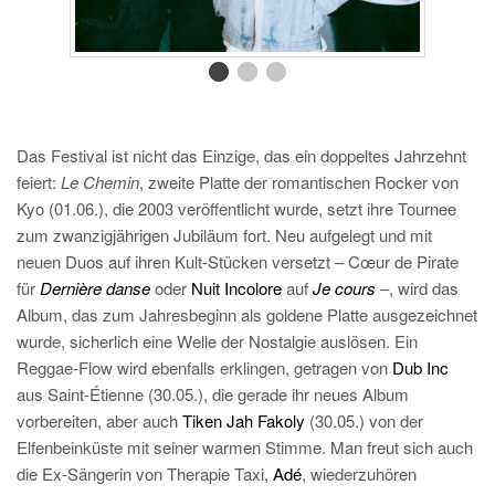
Das Festival ist nicht das Einzige, das ein doppeltes Jahrzehnt
feiert:
Le Chemin
, zweite Platte der romantischen Rocker von
Kyo (01.06.), die 2003 veröffentlicht wurde, setzt ihre Tournee
zum zwanzigjährigen Jubiläum fort. Neu aufgelegt und mit
neuen Duos auf ihren Kult-Stücken versetzt – Cœur de Pirate
für
Dernière danse
oder
Nuit Incolore
auf
Je cours
–, wird das
Album, das zum Jahresbeginn als goldene Platte ausgezeichnet
wurde, sicherlich
eine Welle der Nostalgie auslösen. Ein
Reggae-Flow wird ebenfalls erklingen, getragen von
Dub Inc
aus Saint-Étienne (30.05.), die gerade ihr neues Album
vorbereiten, aber auch
Tiken Jah Fakoly
(30.05.) von der
Elfenbeinküste mit seiner warmen Stimme. Man freut sich auch
die Ex-Sängerin von Therapie Taxi,
Adé
, wiederzuhören