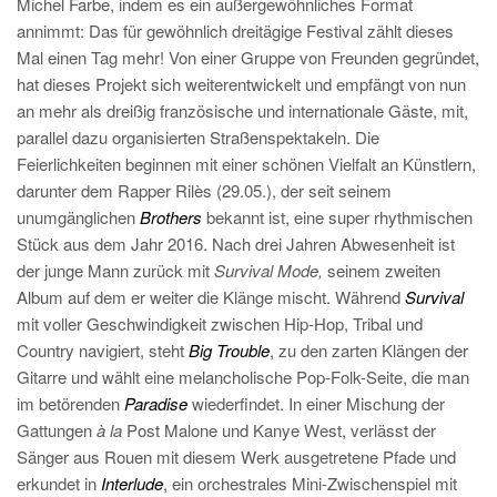
Michel Farbe, indem es ein außergewöhnliches
Format
annimmt: Das für gewöhnlich dreitägige Festival zählt dieses
Mal einen Tag mehr! Von einer Gruppe von Freunden gegründet,
hat dieses Projekt sich weiterentwickelt und empfängt von nun
an mehr als dreißig französische und internationale Gäste, mit,
parallel dazu organisierten Straßenspektakeln. Die
Feierlichkeiten beginnen mit einer schönen Vielfalt an Künstlern,
darunter dem Rapper Rilès (29.05.), der seit seinem
unumgänglichen
Brothers
bekannt ist, eine super rhythmischen
Stück aus dem Jahr 2016. Nach drei Jahren Abwesenheit ist
der junge Mann zurück mit
Survival Mode,
seinem zweiten
Album auf dem er weiter die Klänge mischt. Während
Survival
mit voller Geschwindigkeit zwischen Hip-Hop, Tribal und
Country navigiert, steht
Big Trouble
, zu den zarten Klängen der
Gitarre und wählt eine melancholische Pop-Folk-Seite, die man
im betörenden
Paradise
wiederfindet. In einer Mischung der
Gattungen
à la
Post Malone und Kanye West, verlässt der
Sänger aus Rouen mit diesem Werk ausgetretene Pfade und
erkundet in
Interlude
, ein orchestrales Mini-Zwischenspiel mit