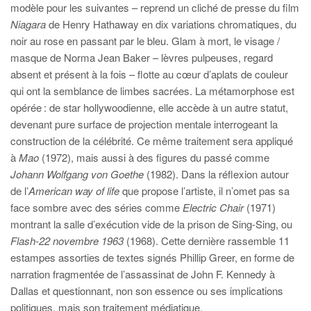
modèle pour les suivantes – reprend un cliché de presse du film
Niagara
de Henry Hathaway en dix variations chromatiques, du
noir au rose en passant par le bleu. Glam à mort, le visage /
masque de Norma Jean Baker – lèvres pulpeuses, regard
absent et présent à la fois – flotte au cœur d’aplats de couleur
qui ont la semblance de limbes sacrées. La métamorphose est
opérée : de star hollywoodienne, elle accède à un autre statut,
devenant pure surface de projection mentale interrogeant la
construction de la célébrité. Ce même traitement sera appliqué
à
Mao
(1972), mais aussi à des figures du passé comme
Johann Wolfgang von Goethe
(1982). Dans la réflexion autour
de l’
American way of life
que propose l’artiste, il n’omet pas sa
face sombre avec des séries comme
Electric Chair
(1971)
montrant la salle d’exécution vide de la prison de Sing-Sing, ou
Flash-22 novembre 1963
(1968). Cette dernière rassemble 11
estampes assorties de textes signés Phillip Greer, en forme de
narration fragmentée de l’assassinat de John F. Kennedy à
Dallas et questionnant, non son essence ou ses implications
politiques, mais son traitement médiatique.