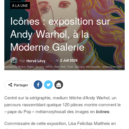
À LA UNE
Icônes : exposition sur
Andy Warhol, à la
Moderne Galerie
le
2 Juil 2026
Par
Hervé Lévy
 / Licensed by Artists Rights Society (ARS), New York, Foto: Georgios Michaloudis, farbanalyse Köln
Partager
Centré sur la sérigraphie, medium fétiche d’Andy Warhol, un
parcours rassemblant quelque 120 pièces montre comment le
« pape du Pop » métamorphosait des images en
Icônes
.
C
ommissaire de cette exposition, Lisa Felicitas Mattheis en