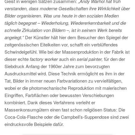
Geist in wenigen Sätzen zusammen: „
Andy Warhol hat früh
verstanden, dass moderne Gesellschaften ihre Wirklichkeit über
Bilder organisieren. Was uns heute in den sozialen Medien
täglich begegnet – Wiederholung, Wiedererkennbarkeit und die
schnelle Zirkulation von Bildern –, ist in seinem Werk bereits
angelegt.“
Der Künstler hält hier dem Besucher den Spiegel der
zeitgenössischen Eitelkeiten vor, schafft ein verblüffendes
Schwindelgefühl. Wie bei der Massenproduktion in der Fabrik ist
dieser echte
factory worker
auch ein
serial painter,
für den der
Siebdruck Anfang der 1960er Jahre zum bevorzugten
Ausdrucksmittel wird. Diese Technik ermöglicht es ihm in der
Tat, Bilder in immer neuen Farbvariationen zu vervielfältigen,
wobei er die photomechanische Reproduktion mit malerischen
Eingriffen, Farbflächen oder bewussten Verschiebungen
kombiniert. Dank dieses Verfahrens verleiht er
Massenkonsumgütern einen fast schon religiösen Status: Die
Coca-Cola-Flasche oder die Campbell’s-Suppendose sind zwei
eindrucksvolle Beispiele dafür.