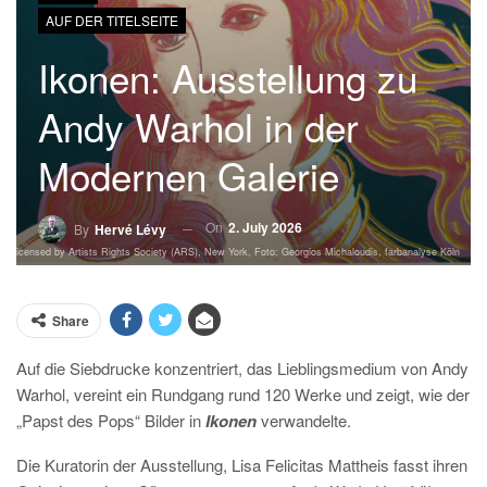
AUF DER TITELSEITE
Ikonen: Ausstellung zu
Andy Warhol in der
Modernen Galerie
On
2. July 2026
By
Hervé Lévy
 / Licensed by Artists Rights Society (ARS), New York, Foto: Georgios Michaloudis, farbanalyse Köln
Share
Auf die Siebdrucke konzentriert, das Lieblingsmedium von Andy
Warhol, vereint ein Rundgang rund 120 Werke und zeigt, wie der
„Papst des Pops“ Bilder in
Ikonen
verwandelte.
D
ie Kuratorin der Ausstellung, Lisa Felicitas Mattheis fasst ihren