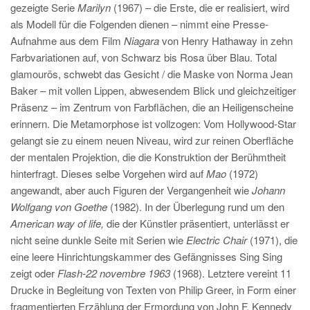
gezeigte Serie
Marilyn
(1967) – die Erste, die er realisiert, wird
als Modell für die Folgenden dienen – nimmt eine Presse-
Aufnahme aus dem Film
Niagara
von Henry Hathaway in zehn
Farbvariationen auf, von Schwarz bis Rosa über Blau. Total
glamourös, schwebt das Gesicht / die Maske von Norma Jean
Baker – mit vollen Lippen, abwesendem Blick und gleichzeitiger
Präsenz – im Zentrum von Farbflächen, die an Heiligenscheine
erinnern. Die Metamorphose ist vollzogen: Vom Hollywood-Star
gelangt sie zu einem neuen Niveau, wird zur reinen Oberfläche
der mentalen Projektion, die die Konstruktion der Berühmtheit
hinterfragt. Dieses selbe Vorgehen wird auf
Mao
(1972)
angewandt, aber auch Figuren der Vergangenheit wie
Johann
Wolfgang von Goethe
(1982). In der Überlegung rund um den
American way of life,
die der Künstler präsentiert, unterlässt er
nicht seine dunkle Seite mit Serien wie
Electric Chair
(1971), die
eine leere Hinrichtungskammer des Gefängnisses Sing Sing
zeigt oder
Flash-22 novembre 1963
(1968). Letztere vereint 11
Drucke in Begleitung von Texten von Philip Greer, in Form einer
fragmentierten Erzählung der Ermordung von John F. Kennedy