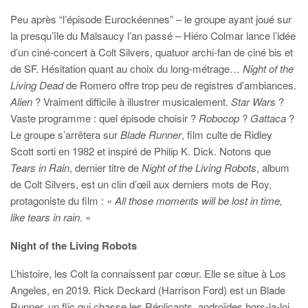
Peu après “l’épisode Eurockéennes” – le groupe ayant joué sur
la presqu’île du Malsaucy l’an passé – Hiéro Colmar lance l’idée
d’un ciné-concert à Colt Silvers, quatuor archi-fan de ciné bis et
de SF. Hésitation quant au choix du long-métrage…
Night of the
Living Dead
de Romero offre trop peu de registres d’ambiances.
Alien
? Vraiment difficile à illustrer musicalement.
Star Wars
?
Vaste programme : quel épisode choisir ?
Robocop
?
Gattaca
?
Le groupe s’arrêtera sur
Blade Runner
, film culte de Ridley
Scott sorti en 1982 et inspiré de Philip K. Dick. Notons que
Tears in Rain
, dernier titre de
Night of the Living Robots
, album
de Colt Silvers, est un clin d’œil aux derniers mots de Roy,
protagoniste du film : «
All those moments will be lost in time,
like tears in rain
. »
Night of the Living Robots
L’histoire, les Colt la connaissent par cœur. Elle se situe à Los
Angeles, en 2019. Rick Deckard (Harrison Ford) est un Blade
Runner, un flic qui chasse les Réplicants, androïdes hors-la-loi