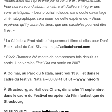
modernisme est représenté par la culture extrême-orientale.
Pour notre second album, on aimerait d’ailleurs intégrer des
sons asiatiques.
»
Leur prochain disque, sans doute davantage
cinématographique, sera nourri de cette expérience. «
Nous
espérons qu’il y aura des liens, que des parallèles pourront être
tirés.
»
1
La Cité de la Prod
réalise fréquemment films et clips pour Deaf
Rock, label de Colt Silvers –
http://lacitedelaprod.com
2
Blade Runner
a été monté de nombreuses fois depuis sa
sortie. Une version
Final Cut
est sortie en 2007
À Colmar, au Parc du Natala, mercredi 13 juillet dans le
cadre du festival Natala – 03 89 41 01 81 –
www.hiero.fr
À Strasbourg, au Hall des Chars, dimanche 11 septembre,
dans le cadre du Festival européen du Film fantastique de
Strasbourg
03 88 22 46 71 –
www.halldeschars.eu