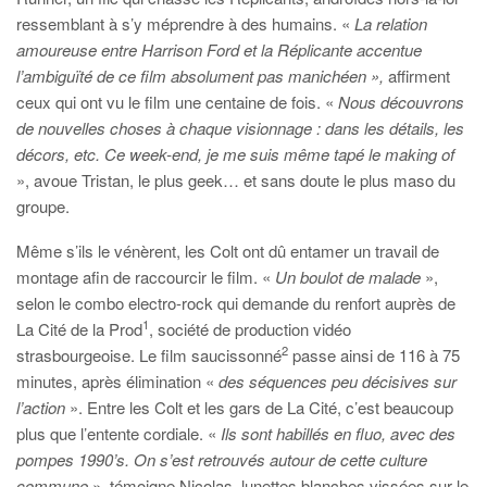
ressemblant à s’y méprendre à des humains. «
La relation
amoureuse entre
Harrison Ford et la Réplicante accentue
l’ambiguïté de ce film absolument pas manichéen »,
affirment
ceux qui ont vu le film une centaine de fois. «
Nous découvrons
de nouvelles choses à chaque visionnage : dans les détails, les
décors, etc. Ce week-end, je me suis même tapé le making of
», avoue Tristan, le plus geek… et sans doute le plus maso du
groupe.
Même s’ils le vénèrent, les Colt ont dû entamer un travail de
montage afin de raccourcir le film. «
Un boulot de malade
»,
selon le combo electro-rock qui demande du renfort auprès de
1
La Cité de la Prod
, société de production vidéo
2
strasbourgeoise. Le film saucissonné
passe ainsi de 116 à 75
minutes, après élimination «
des séquences peu décisives sur
l’action
». Entre les Colt et les gars de La Cité, c’est beaucoup
plus que l’entente cordiale. «
Ils sont habillés en fluo, avec des
pompes 1990’s. On s’est retrouvés autour de cette culture
commune
», témoigne Nicolas, lunettes blanches vissées sur le