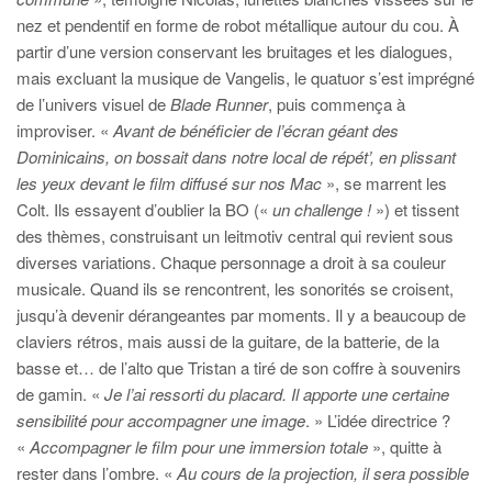
nez et pendentif en forme de robot métallique autour du cou. À
partir d’une version conservant les bruitages et les dialogues,
mais excluant la musique de Vangelis, le quatuor s’est imprégné
de l’univers visuel de
Blade Runner
, puis commença à
improviser. «
Avant de bénéficier de l’écran géant des
Dominicains, on bossait dans notre local de répét’, en plissant
les yeux devant le film diffusé sur nos Mac
», se marrent les
Colt. Ils essayent d’oublier la BO («
un challenge !
») et tissent
des thèmes, construisant un leitmotiv central qui revient sous
diverses variations. Chaque personnage a droit à sa couleur
musicale. Quand ils se rencontrent, les sonorités se croisent,
jusqu’à devenir dérangeantes par moments. Il y a beaucoup de
claviers rétros, mais aussi de la guitare, de la batterie, de la
basse et… de l’alto que Tristan a tiré de son coffre à souvenirs
de gamin. «
Je l’ai ressorti du placard. Il apporte une certaine
sensibilité pour accompagner une image
. » L’idée directrice ?
«
Accompagner le film pour une immersion totale
», quitte à
rester dans l’ombre. «
Au cours de la projection, il sera possible