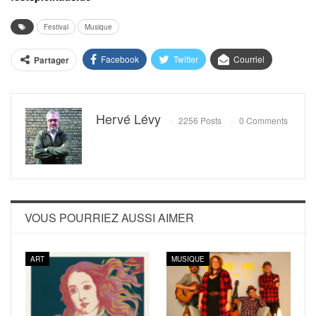
Festival
Musique
Facebook
Twitter
Courriel
Partager
Hervé Lévy
2256 Posts
0 Comments
VOUS POURRIEZ AUSSI AIMER
ART
MUSIQUE