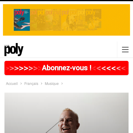
>
>
>
>
>
>
>
>
>
>
>
>
>
>
>
>
>
<
<
<
<
<
<
<
<
Abonnez-vous !
Accueil
Français
Musique