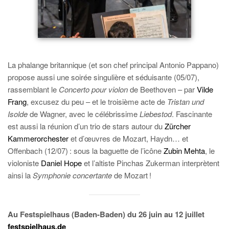
La phalange britannique (et son chef principal Antonio Pappano)
propose aussi une soirée singulière et séduisante (05/07),
rassemblant le
Concerto pour violon
de Beethoven – par
Vilde
Frang
, excusez du peu – et le troisième acte de
Tristan und
Isolde
de Wagner, avec le célébrissime
Liebestod
. Fascinante
est aussi la réunion d’un trio de stars autour du
Zürcher
Kammerorchester
et d’œuvres de Mozart, Haydn… et
Offenbach (12/07) : sous la baguette de l’icône
Zubin Mehta
, le
violoniste
Daniel Hope
et l’altiste Pinchas Zukerman interprètent
ainsi la
Symphonie concertante
de Mozart !
Au Festspielhaus (Baden-Baden) du 26 juin au 12 juillet
festspielhaus.de