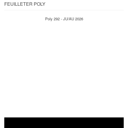
FEUILLETER POLY
Poly 292 - JU/AU 2026