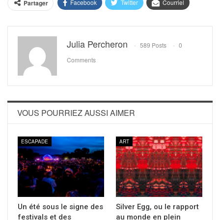
Facebook
Twitter
Courriel
Partager
Julia Percheron
589 Posts
0
Comments
VOUS POURRIEZ AUSSI AIMER
ESCAPADE
ART
Un été sous le signe des
Silver Egg, ou le rapport
festivals et des
au monde en plein