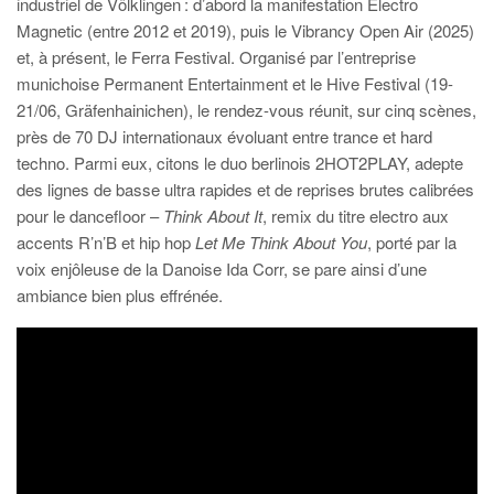
industriel de Völklingen : d’abord la manifestation Electro
Magnetic (entre 2012 et 2019), puis le Vibrancy Open Air (2025)
et, à présent, le Ferra Festival. Organisé par l’entreprise
munichoise Permanent Entertainment et le Hive Festival (19-
21/06, Gräfenhainichen), le rendez-vous réunit, sur cinq scènes,
près de 70 DJ internationaux évoluant entre trance et hard
techno. Parmi eux, citons le duo berlinois 2HOT2PLAY, adepte
des lignes de basse ultra rapides et de reprises brutes calibrées
pour le dancefloor –
Think About It
, remix du titre electro aux
accents R’n’B et hip hop
Let Me Think About You
, porté par la
voix enjôleuse de la Danoise Ida Corr, se pare ainsi d’une
ambiance bien plus effrénée.