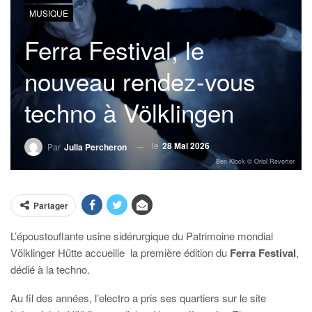
MUSIQUE
Ferra Festival, le
nouveau rendez-vous
techno à Völklingen
le
28 Mai 2026
Par
Julia Percheron
Ben Klock © Oriol Reverter
Partager
L’époustouflante usine sidérurgique du Patrimoine mondial
Völklinger Hütte accueille
la première édition du
Ferra Festival
,
dédié à la techno.
A
u fil des années, l’electro a pris ses quartiers sur le site