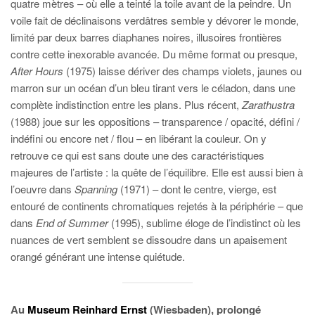
quatre mètres – où elle a teinté la toile avant de la peindre. Un
voile fait de déclinaisons verdâtres semble y dévorer le monde,
limité par deux barres diaphanes noires, illusoires frontières
contre cette inexorable avancée. Du même format ou presque,
After Hours
(1975) laisse dériver des champs violets, jaunes ou
marron sur un océan d’un bleu tirant vers le céladon, dans une
complète indistinction entre les plans. Plus récent,
Zarathustra
(1988) joue sur les oppositions – transparence / opacité, défini /
indéfini ou encore net / flou – en libérant la couleur. On y
retrouve ce qui est sans doute une des caractéristiques
majeures de l’artiste : la quête de l’équilibre. Elle est aussi bien à
l’oeuvre dans
Spanning
(1971) – dont le centre, vierge, est
entouré de continents chromatiques rejetés à la périphérie – que
dans
End of Summer
(1995), sublime éloge de l’indistinct où les
nuances de vert semblent se dissoudre dans un apaisement
orangé générant une intense quiétude.
Au
Museum Reinhard Ernst
(Wiesbaden), prolongé