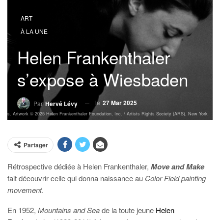
ART
À LA UNE
Helen Frankenthaler
s’expose à Wiesbaden
le
27 Mar 2025
Par
Hervé Lévy
mages. Artwork © 2025 Helen Frankenthaler Foundation, Inc. / Artists Rights Society (ARS), New York
Partager
Rétrospective dédiée à Helen Frankenthaler,
Move and Make
fait découvrir celle qui donna naissance
au
Color Field painting
movement
.
En 1952,
Mountains and Sea
de la toute jeune
Helen