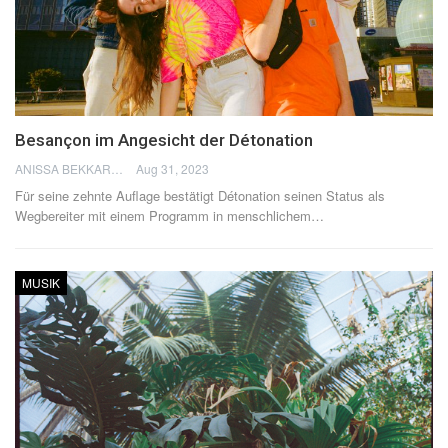
Besançon im Angesicht der Détonation
ANISSA BEKKAR
Aug 31, 2023
Für seine zehnte Auflage bestätigt Détonation seinen Status als
Wegbereiter mit einem Programm in menschlichem
…
MUSIK