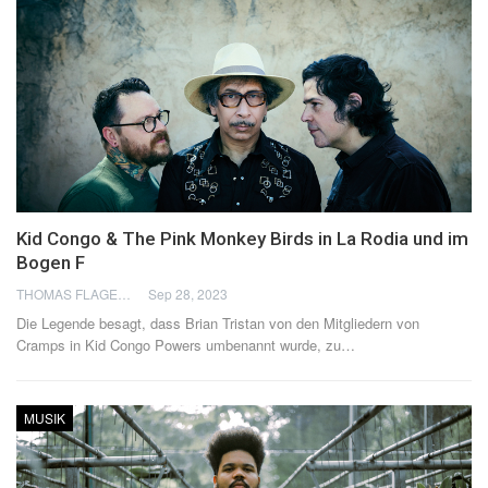
Kid Congo & The Pink Monkey Birds in La Rodia und im
Bogen F
THOMAS FLAGEL
Sep 28, 2023
Die Legende besagt, dass Brian Tristan von den Mitgliedern von
Cramps in Kid Congo Powers umbenannt wurde, zu
…
MUSIK