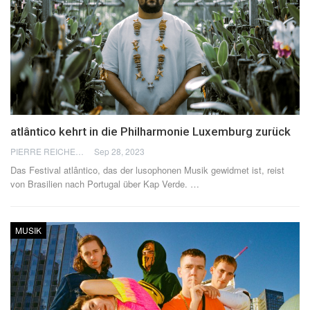
atlântico kehrt in die Philharmonie Luxemburg zurück
PIERRE REICHERT
Sep 28, 2023
Das Festival atlântico, das der lusophonen Musik gewidmet ist, reist
von Brasilien nach Portugal über Kap Verde.
…
MUSIK