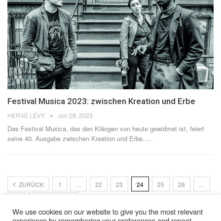
Festival Musica 2023: zwischen Kreation und Erbe
HERVÉ LÉVY
Jun 28, 2023
Das Festival Musica, das den Klängen von heute gewidmet ist, feiert
seine 40. Ausgabe zwischen Kreation und Erbe.
…
ZURÜCK
1
…
22
23
24
25
26
…
35
NÄCHSTER
We use cookies on our website to give you the most relevant
experience by remembering your preferences and repeat