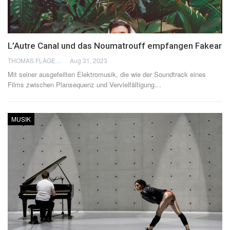
L’Autre Canal und das Noumatrouff empfangen Fakear
THOMAS FLAGEL
Aug 31, 2023
Mit seiner ausgefeilten Elektromusik, die wie der Soundtrack eines
Films zwischen Plansequenz und Vervielfältigung
…
MUSIK