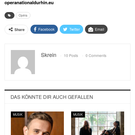
operanationaldurhin.eu
Opéra
Facebook
Twitter
Email
Share
Skrein
10 Posts
0 Comments
DAS KÖNNTE DIR AUCH GEFALLEN
MUSIK
MUSIK