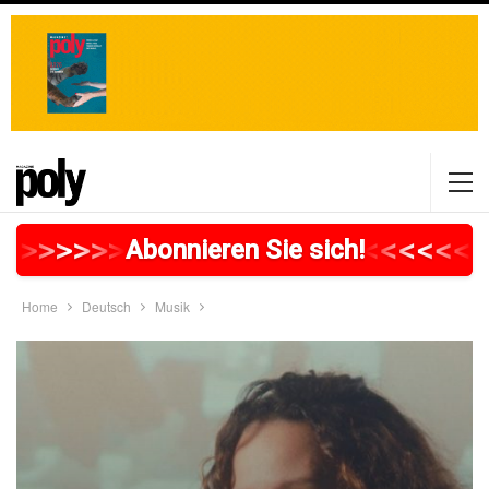
>
>
>
>
>
>
>
>
>
>
>
>
>
>
>
>
>
<
<
<
<
<
<
<
Abonnieren Sie sich!
Home
Deutsch
Musik