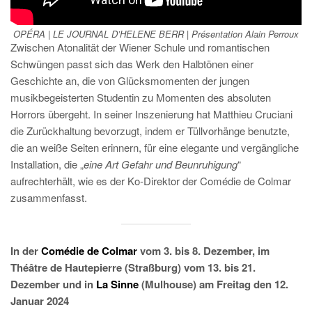
OPÉRA | LE JOURNAL D’HELENE BERR | Présentation Alain Perroux
Zwischen Atonalität der Wiener Schule und romantischen
Schwüngen passt sich das Werk den Halbtönen einer
Geschichte an, die von Glücksmomenten der jungen
musikbegeisterten Studentin zu Momenten des absoluten
Horrors übergeht. In seiner Inszenierung hat Matthieu Cruciani
die Zurückhaltung bevorzugt, indem er Tüllvorhänge benutzte,
die an weiße Seiten erinnern, für eine elegante und vergängliche
Installation, die „
eine Art Gefahr und Beunruhigung
“
aufrechterhält, wie es der Ko-Direktor der Comédie de Colmar
zusammenfasst.
In der
Comédie de Colmar
vom 3. bis 8. Dezember, im
Théâtre de Hautepierre (Straßburg) vom 13. bis 21.
Dezember und in
La Sinne
(Mulhouse) am Freitag den 12.
Januar 2024