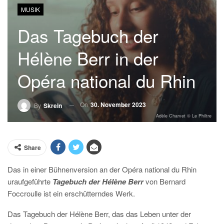
MUSIK
Das Tagebuch der
Hélène Berr in der
Opéra national du Rhin
On
30. November 2023
By
Skrein
Adèle Charvet © Le Philtre
Share
Das in einer Bühnenversion an der Opéra national du Rhin
uraufgeführte
Tagebuch der Hélène Berr
von Bernard
Foccroulle ist ein erschütterndes Werk.
Das Tagebuch der Hélène Berr, das das Leben unter der