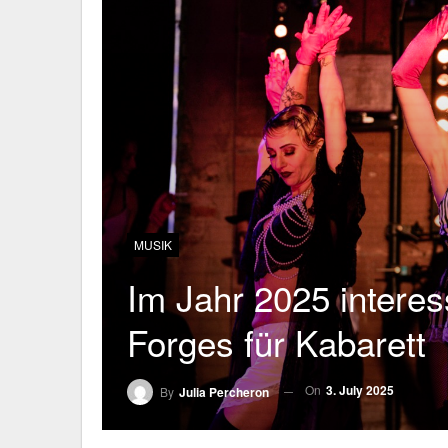
MUSIK
Im Jahr 2025 interes
Forges für Kabarett
On
3. July 2025
By
Julia Percheron