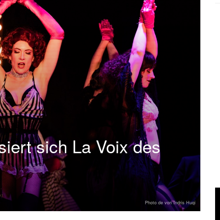
siert sich La Voix des
Photo de von Indris Huqi