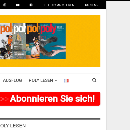
BEI POLY ANMELDEN
KONTAKT
AUSFLUG
POLY LESEN
>
>
>
Abonnieren Sie sich!
>
>
>
>
>
>
OLY LESEN