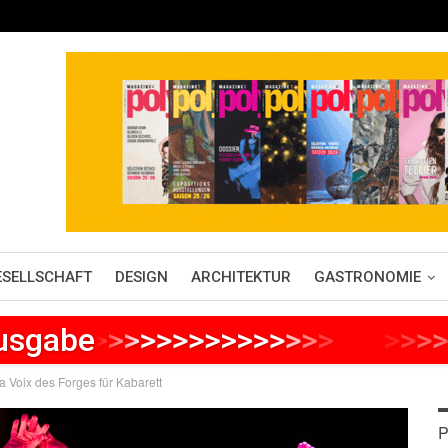
ESELLSCHAFT
DESIGN
ARCHITEKTUR
GASTRONOMIE
Ausgabe
>
>
>
>
>
>
>
>
>
>
>
>
>
>
>
>
>
>
>
>
>
La Voix des Forges für Kabarett
P