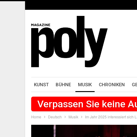
KUNST
BÜHNE
MUSIK
CHRONIKEN
G
Verpassen Sie keine 
Home
Deutsch
Musik
Im Jahr 2025 interessiert sich 