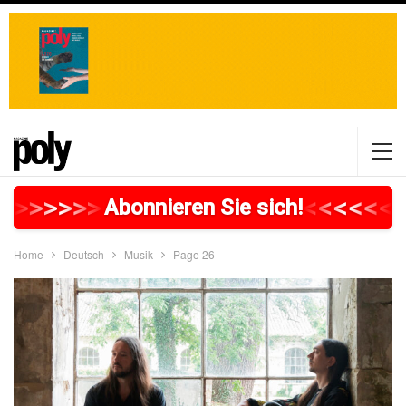
>
>
>
>
>
>
>
>
>
>
>
>
>
>
>
>
>
<
<
<
<
<
<
<
Abonnieren Sie sich!
Home
Deutsch
Musik
Page 26