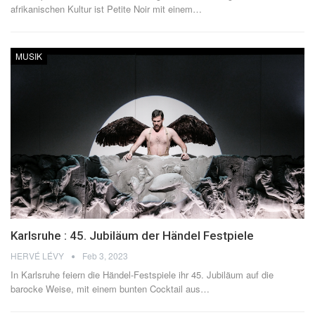
afrikanischen Kultur ist Petite Noir mit einem
…
MUSIK
Karlsruhe : 45. Jubiläum der Händel Festpiele
HERVÉ LÉVY
Feb 3, 2023
In Karlsruhe feiern die Händel-Festspiele ihr 45. Jubiläum auf die
barocke Weise, mit einem bunten Cocktail aus
…