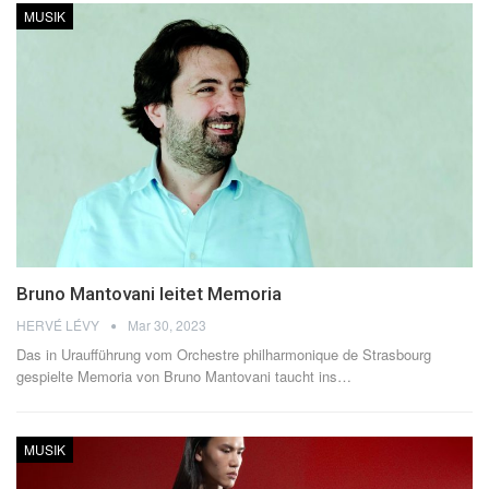
MUSIK
Bruno Mantovani leitet Memoria
HERVÉ LÉVY
Mar 30, 2023
Das in Uraufführung vom Orchestre philharmonique de Strasbourg
gespielte Memoria von Bruno Mantovani taucht ins
…
MUSIK