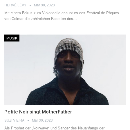
HERVÉ LÉVY
Mar 30, 2023
Mit einem Fokus zum Violoncello erlaubt es das Festival de Pâques
von Colmar die zahlreichen Facetten des
…
MUSIK
Petite Noir singt MotherFather
SUZI VIEIRA
Mar 30, 2023
Als Prophet der „Noirwave“ und Sänger des Neuanfangs der