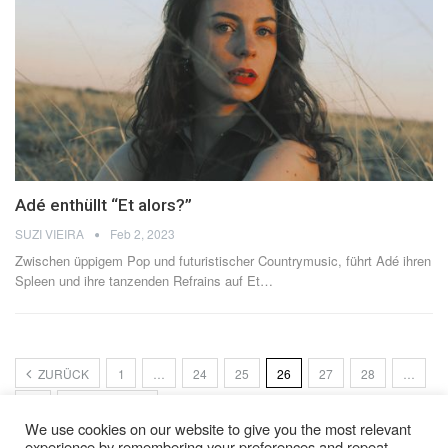
Adé enthüllt “Et alors?”
SUZI VIEIRA
Feb 2, 2023
Zwischen üppigem Pop und futuristischer Countrymusic, führt Adé ihren
Spleen und ihre tanzenden Refrains auf Et
…
ZURÜCK
1
…
24
25
26
27
28
…
35
NÄCHSTER
We use cookies on our website to give you the most relevant
experience by remembering your preferences and repeat