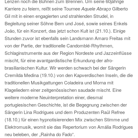
Lenzen noch die Bühnen zum Brennen. Um seine 60jährige
Karriere zu feiern, reißt seine Tournee
Aquele Abraço
Gilberto
Gil mit in einen engagierten und strahlenden Strudel, in
Begleitung seiner Söhne Bem und José, sowie seines Enkels
João, für ein Konzert, das jetzt schon Kult ist (21.10.). Einige
Stunden zuvor ist ebenfalls sein Landsmann Amaro Freitas mit
von der Partie, der traditionelle Candomblé-Rhythmen,
Schlaginstrumente aus der Region Nordeste und Jazzeinflüsse
mischt, für eine avantgardistische Erkundung der afro-
brasilianischen Kultur. Wir werden schwach bei der Sängerin
Cremilda Medina (19.10.) von den Kapverdischen Inseln, die die
traditionellen Musikgattungen Coladeira und Morna mit
Klageliedern einer zeitgenössischen saudade mischt. Eine
weitere moderne Neuinterpretation einer, diesmal
portugiesischen Geschichte, ist die Begegnung zwischen der
Sängerin Lina Rodrigues und dem Produzenten Raül Refree
(18.10.) für einen hypnotisierenden Mix zwischen Stimme und
Elektromusik, womit sie das Repertorium von Amália Rodrigues
neu beleben, der „Rainha do Fado“.