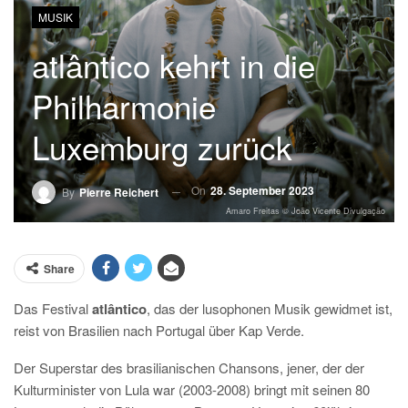
MUSIK
atlântico kehrt in die
Philharmonie
Luxemburg zurück
On
28. September 2023
By
Pierre Reichert
Amaro Freitas © João Vicente Divulgação
Share
Das Festival
atlântico
, das der lusophonen Musik gewidmet ist,
reist von Brasilien nach Portugal über Kap Verde.
Der Superstar des brasilianischen Chansons, jener, der der
Kulturminister von Lula war (2003-2008) bringt mit seinen 80