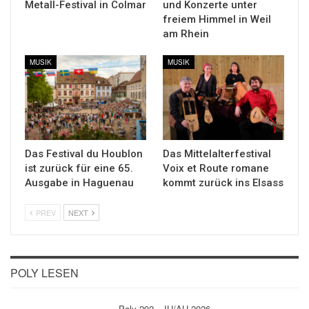
Metall-Festival in Colmar
und Konzerte unter
freiem Himmel in Weil
am Rhein
MUSIK
MUSIK
Das Festival du Houblon
Das Mittelalterfestival
ist zurück für eine 65.
Voix et Route romane
Ausgabe in Haguenau
kommt zurück ins Elsass
PREV
NEXT
POLY LESEN
Poly 292 - JU/AU 2026