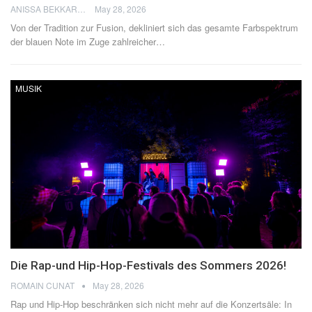
ANISSA BEKKAR
May 28, 2026
Von der Tradition zur Fusion, dekliniert sich das gesamte Farbspektrum
der blauen Note im Zuge zahlreicher
…
MUSIK
Die Rap-und Hip-Hop-Festivals des Sommers 2026!
ROMAIN CUNAT
May 28, 2026
Rap und Hip-Hop beschränken sich nicht mehr auf die Konzertsäle: In