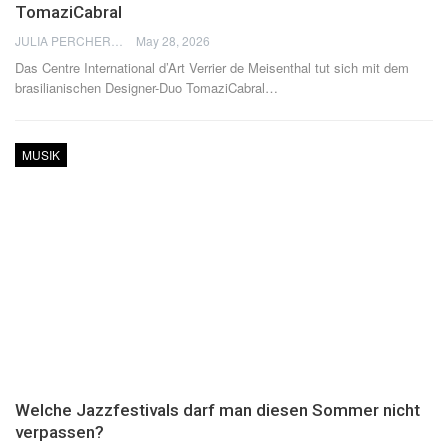
TomaziCabral
JULIA PERCHERON
May 28, 2026
Das Centre International d’Art Verrier de Meisenthal tut sich mit dem
brasilianischen Designer-Duo TomaziCabral
…
MUSIK
Welche Jazzfestivals darf man diesen Sommer nicht
verpassen?