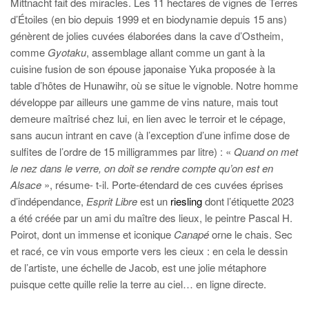
Mittnacht fait des miracles. Les 11 hectares de vignes de Terres
d’Étoiles (en bio depuis 1999 et en biodynamie depuis 15 ans)
génèrent de jolies cuvées élaborées dans la cave d’Ostheim,
comme
Gyotaku
, assemblage allant comme un gant à la
cuisine fusion de son épouse japonaise Yuka proposée à la
table d’hôtes de Hunawihr, où se situe le vignoble. Notre homme
développe par ailleurs une gamme de vins nature, mais tout
demeure maîtrisé chez lui, en lien avec le terroir et le cépage,
sans aucun intrant en cave (à l’exception d’une infime dose de
sulfites de l’ordre de 15 milligrammes par litre) : «
Quand on met
le nez dans le verre, on doit se rendre compte qu’on est en
Alsace
», résume- t-il. Porte-étendard de ces cuvées éprises
d’indépendance,
Esprit Libre
est un
riesling
dont l’étiquette 2023
a été créée par un ami du maître des lieux, le peintre Pascal H.
Poirot, dont un immense et iconique
Canapé
orne le chais. Sec
et racé, ce vin vous emporte vers les cieux : en cela le dessin
de l’artiste, une échelle de Jacob, est une jolie métaphore
puisque cette quille relie la terre au ciel… en ligne directe.