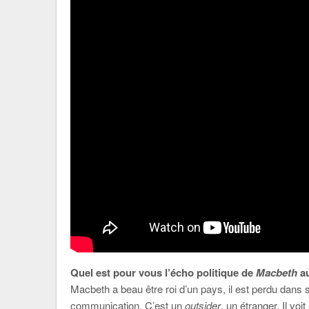
Quel est pour vous l’écho politique de
Macbeth
au
Macbeth a beau être roi d’un pays, il est perdu dans 
communication. C’est un
outsider
, un étranger. Il vo