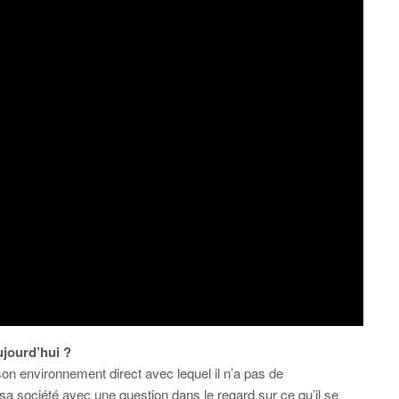
jourd’hui
?
son environnement direct avec lequel il n’a pas de
it sa société avec une question dans le regard sur ce qu’il se