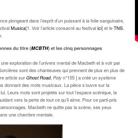
nce plongeant dans l’esprit d’un puissant à la folie sanguinaire,
estival
Musica
[1. Voir l’article consacré au festival
ici
] et le
TNS
.
n.
nnes du titre (
MCBTH
) et les cinq personnages
une exploration de l’univers mental de Macbeth et à voir par
s Sorcières sont des chanteuses qui prennent de plus en plus de
e article sur
Ghost Road
,
Poly
n°155 ] a créé un système
s donnant des mots musicaux. La pièce s’ouvre sur la
ui. Leurs mots sont projetés sur tout l’espace scénique, la
dant vers la perte de tout ce qu’il aime. Pour ce parti-pris
 personnages. Macbeth ne quitte pas la scène, ses yeux
 dans une chambre mentale.