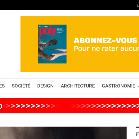
ES
SOCIÉTÉ
DESIGN
ARCHITECTURE
GASTRONOMIE
o
>
>
>
>
>
>
>
>
>
>
>
>
>
>
>
>
>
>
>
>
>
>
>
>
>
F