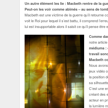
Un autre élément les lie : Macbeth rentre de la guer
Peut-on les voir comme abîmés – au sens de tomb
Macbeth est une victime de la guerre qu’il retourne co
voit le Roi pour lequel il s’est battu, il comprend l’e
lui est insupportable alors il saisit ce qu’il pense être 
Comme da
notre articl
médiums : c
travail son
Macbeth co
Nous avons 
jeux vidéo 
la position 
sa silhouett
C’est une e
créant des 
acteur en pr
la lumière m