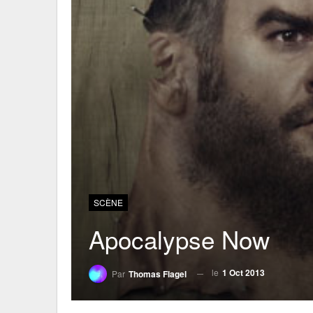
SCÈNE
Apocalypse Now
le
1 Oct 2013
Par
Thomas Flagel