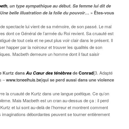
eth
, un type sympathique au début. Sa femme lui dit de
 Une belle illustration de la folie du pouvoir…
» Êtes-vous
 de spectacle lui vient de sa mémoire, de son passé. Le mal
erres dont ce Général de l’armée du Roi revient. Sa cruauté est
fatigué de tout cela et ne peut plus voir clair dans le présent. Il
ser happer par la noirceur et trouver les qualités de son
hiques. Macbeth demeure un homme dont il faut saisir
de Kurtz dans
Au Cœur des ténèbres
de
Conrad
[3. Adapté
s –
www.toneelhuis.be
]
qui se perd aussi dans une violence
re la cruauté de Kurtz dans une langue poétique. Ce qu’on
blème. Mais Macbeth est un cran au-dessus de ça : il perd
! Kurtz et lui sont au-delà de l’horreur et montrent comment
urs imaginations débordantes peuvent se tourner entièrement