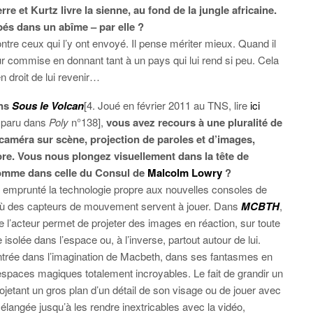
re et Kurtz livre la sienne, au fond de la jungle africaine.
és dans un abîme – par elle ?
ntre ceux qui l’y ont envoyé. Il pense mériter mieux. Quand il
rreur commise en donnant tant à un pays qui lui rend si peu. Cela
en droit de lui revenir…
ns
Sous le Volcan
[4. Joué en février 2011 au TNS, lire
ici
e paru dans
Poly
n°138],
vous avez recours à une pluralité de
améra sur scène, projection de paroles et d’images,
ore. Vous nous plongez visuellement dans la tête de
mme dans celle du Consul de
Malcolm Lowry
?
emprunté la technologie propre aux nouvelles consoles de
où des capteurs de mouvement servent à jouer. Dans
MCBTH
,
de l’acteur permet de projeter des images en réaction, sur toute
e isolée dans l’espace ou, à l’inverse, partout autour de lui.
ntrée dans l’imagination de Macbeth, dans ses fantasmes en
espaces magiques totalement incroyables. Le fait de grandir un
ojetant un gros plan d’un détail de son visage ou de jouer avec
élangée jusqu’à les rendre inextricables avec la vidéo,