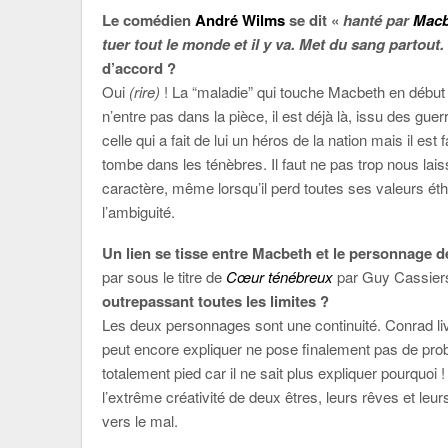
Le comédien
André Wilms
se dit «
hanté par
Macb
tuer tout le monde et il y va. Met du sang partout.
d’accord ?
Oui
(rire)
! La “maladie” qui touche Macbeth en début
n’entre pas dans la pièce, il est déjà là, issu des gu
celle qui a fait de lui un héros de la nation mais il est 
tombe dans les ténèbres. Il faut ne pas trop nous lais
caractère, même lorsqu’il perd toutes ses valeurs ét
l’ambiguité.
Un lien se tisse entre Macbeth et le personnage 
par sous le titre de
Cœur ténébreux
par Guy Cassier
outrepassant toutes les limites ?
Les deux personnages sont une continuité. Conrad liv
peut encore expliquer ne pose finalement pas de pro
totalement pied car il ne sait plus expliquer pourquoi 
l’extrême créativité de deux êtres, leurs rêves et le
vers le mal.