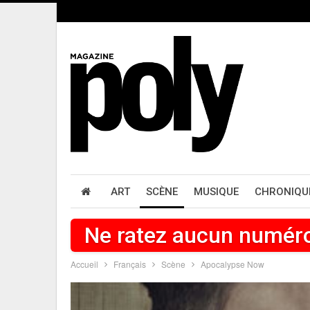
ART
SCÈNE
MUSIQUE
CHRONIQU
Ne ratez aucun numér
Accueil
Français
Scène
Apocalypse Now