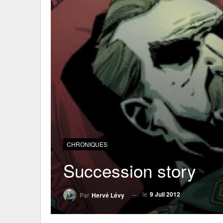
CHRONIQUES
Succession story
le
9 Juil 2012
Par
Hervé Lévy