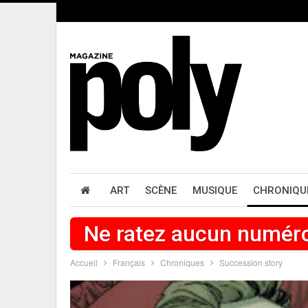
ART
SCÈNE
MUSIQUE
CHRONIQU
Ne ratez aucun numér
Accueil
Français
Chroniques
Succession story