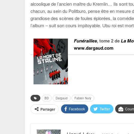
alcoolique de l’ancien maître du Kremlin… Ils sont tous
chacun, au sein du Politburo, pense être en mesure de 
grandiose des scènes de foules éplorées, la comédie mor
l’album – suit son cours impitoyable. Ubu roi est mo
Funérailles
, tome 2 de
La Mor
www.dargaud.com
BD
Dargaud
Fabien Nury
Facebook
Twitter
Courr
Partager