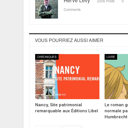
Hervé Lévy
2256 Posts
0
Comments
VOUS POURRIEZ AUSSI AIMER
CHRONIQUES
LIVRE
Nancy, Site patrimonial
Le roman g
remarquable aux Éditions Libel
normale par
Humbrecht