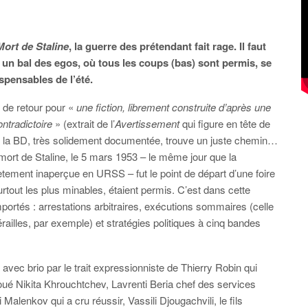
Mort de Staline
, la guerre des prétendant fait rage. Il faut
 un bal des egos, où tous les coups (bas) sont permis, se
pensables de l’été.
t de retour pour «
une fiction, librement construite d’après une
ontradictoire
» (extrait de l’
Avertissement
qui figure en tête de
on, la BD, très solidement documentée, trouve un juste chemin…
 mort de Staline, le 5 mars 1953 – le même jour que la
ètement inaperçue en URSS – fut le point de départ d’une foire
tout les plus minables, étaient permis. C’est dans cette
tés : arrestations arbitraires, exécutions sommaires (celle
railles, par exemple) et stratégies politiques à cinq bandes
vec brio par le trait expressionniste de Thierry Robin qui
 roué Nikita Khrouchtchev, Lavrenti Beria chef des services
 Malenkov qui a cru réussir, Vassili Djougachvili, le fils