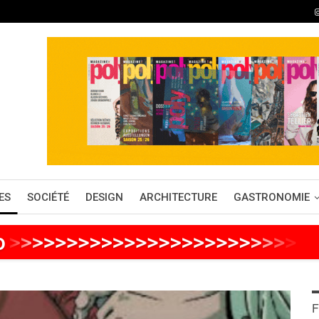
ES
SOCIÉTÉ
DESIGN
ARCHITECTURE
GASTRONOMIE
o
>
>
>
>
>
>
>
>
>
>
>
>
>
>
>
>
>
>
>
>
>
>
>
>
>
>
F