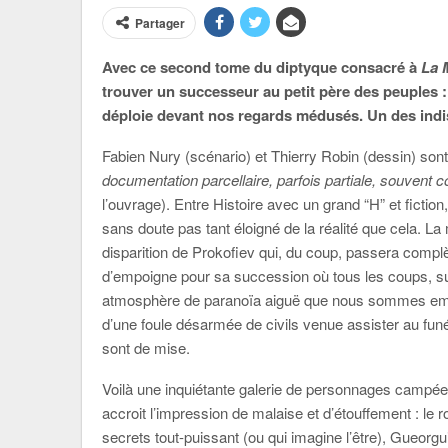
Partager
Avec ce second tome du diptyque consacré à
La 
trouver un successeur au petit père des peuples :
déploie devant nos regards médusés. Un des indis
Fabien Nury (scénario) et Thierry Robin (dessin) son
documentation parcellaire, parfois partiale, souvent c
l’ouvrage). Entre Histoire avec un grand “H” et ficti
sans doute pas tant éloigné de la réalité que cela. La
disparition de Prokofiev qui, du coup, passera compl
d’empoigne pour sa succession où tous les coups, sur
atmosphère de paranoïa aiguë que nous sommes empor
d’une foule désarmée de civils venue assister au funé
sont de mise.
Voilà une inquiétante galerie de personnages campée a
accroit l’impression de malaise et d’étouffement : le
secrets tout-puissant (ou qui imagine l’être), Gueorgui