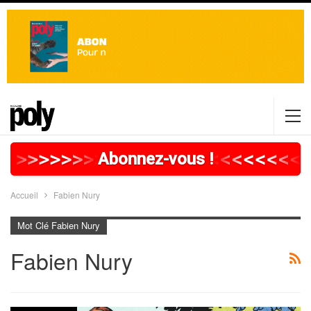
>
>
>
>
>
>
>
>
>
>
>
>
>
>
>
>
>
<
<
<
<
<
<
<
<
<
Abonnez-vous !
Accueil
Fabien Nury
Mot Clé Fabien Nury
Fabien Nury