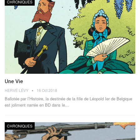
CHRONIQUES
Une Vie
HERVÉ LÉVY
16 Oct 2018
Ballotée par l’Histoire, la destinée de la fille de Léopold Ier de Belgique
est joliment narrée en BD dans le…
CHRONIQUES