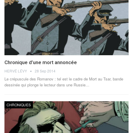
Chronique d’une mort annoncée
HERVÉ LÉVY
28 Sep 2014
Le crépuscule des Romanov : tel est le cadre de Mort au Tsar, bande
dessinée qui plonge le lecteur dans une Russie…
CHRONIQUES