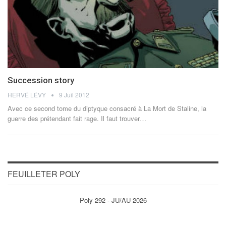
Succession story
HERVÉ LÉVY
9 Juil 2012
Avec ce second tome du diptyque consacré à La Mort de Staline, la
guerre des prétendant fait rage. Il faut trouver…
FEUILLETER POLY
Poly 292 - JU/AU 2026