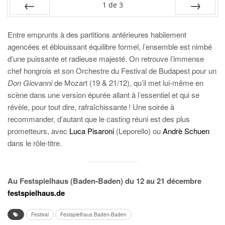
1
de
3
PRÉC
SUIV.
Entre emprunts à des partitions antérieures habilement
agencées et éblouissant équilibre formel, l’ensemble est nimbé
d’une puissante et radieuse majesté. On retrouve l’immense
chef hongrois et son Orchestre du Festival de Budapest pour un
Don Giovanni
de Mozart (19 & 21/12), qu’il met lui-même en
scène dans une version épurée allant à l’essentiel et qui se
révèle, pour tout dire, rafraîchissante ! Une soirée à
recommander, d’autant que le casting réuni est des plus
prometteurs, avec
Luca Pisaroni
(Leporello) ou
Andrè Schuen
dans le rôle-titre.
Au Festspielhaus (Baden-Baden) du 12 au 21 décembre
festspielhaus.de
Festival
Festspielhaus Baden-Baden