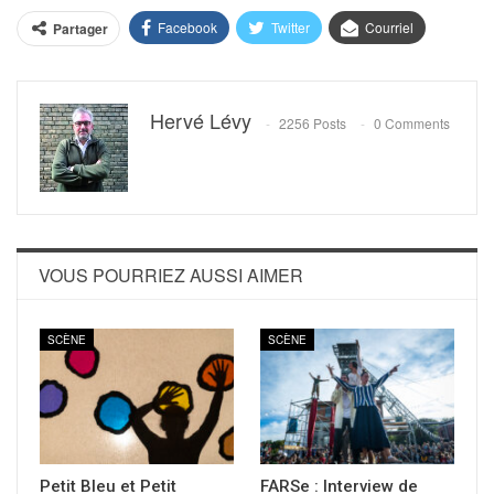
Facebook
Twitter
Courriel
Partager
Hervé Lévy
2256 Posts
0 Comments
VOUS POURRIEZ AUSSI AIMER
SCÈNE
SCÈNE
Petit Bleu et Petit
FARSe : Interview de