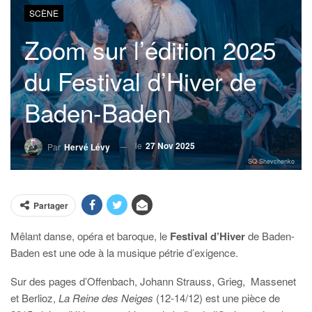
SCÈNE
Zoom sur l’édition 2025
du Festival d’Hiver de
Baden-Baden
le
27 Nov 2025
Par
Hervé Lévy
SQ Shevchenko
Partager
Mêlant danse, opéra et baroque, le
Festival d’Hiver
de Baden-
Baden est une ode à la musique pétrie d’exigence.
Sur des pages d’Offenbach, Johann Strauss, Grieg,
Massenet
et Berlioz,
La Reine des Neiges
(12-14/12) est une pièce de