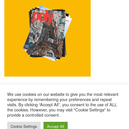
We use cookies on our website to give you the most relevant
experience by remembering your preferences and repeat
visits. By clicking “Accept All”, you consent to the use of ALL
Mentions Légales
Contacts
Où Trouver Poly ?
the cookies. However, you may visit "Cookie Settings" to
Lire Les Anciens N°
S’abonner À Poly
Qui Sommes-Nous ?
provide a controlled consent.
© 2025 – Magazine Poly – BKN
Cookie Settings
Accept All