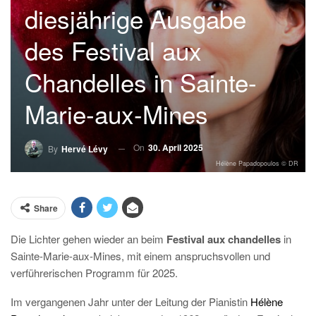
diesjährige Ausgabe
des Festival aux
Chandelles in Sainte-
Marie-aux-Mines
On
30. April 2025
By
Hervé Lévy
Hélène Papadopoulos © DR
Share
Die Lichter gehen wieder an beim
Festival aux chandelles
in
Sainte-Marie-aux-Mines, mit einem anspruchsvollen und
verführerischen Programm für 2025.
Im vergangenen Jahr unter der Leitung der Pianistin
Hélène