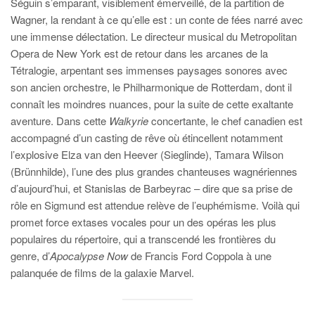
Séguin s’emparant, visiblement émerveillé, de la partition de
Wagner, la rendant à ce qu’elle est : un conte de fées narré avec
une immense délectation. Le directeur musical du Metropolitan
Opera de New York est de retour dans les arcanes de la
Tétralogie, arpentant ses immenses paysages sonores avec
son ancien orchestre, le Philharmonique de Rotterdam, dont il
connaît les moindres nuances, pour la suite de cette exaltante
aventure. Dans cette
Walkyrie
concertante, le chef canadien est
accompagné d’un casting de rêve où étincellent notamment
l’explosive Elza van den Heever (Sieglinde), Tamara Wilson
(Brünnhilde), l’une des plus grandes chanteuses wagnériennes
d’aujourd’hui, et Stanislas de Barbeyrac – dire que sa prise de
rôle en Sigmund est attendue relève de l’euphémisme. Voilà qui
promet force extases vocales pour un des opéras les plus
populaires du répertoire, qui a transcendé les frontières du
genre, d’
Apocalypse Now
de Francis Ford Coppola à une
palanquée de films de la galaxie Marvel.