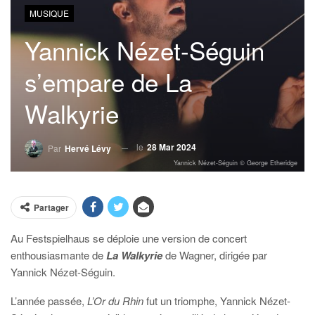
MUSIQUE
Yannick Nézet-Séguin
s’empare de La
Walkyrie
le
28 Mar 2024
Par
Hervé Lévy
Yannick Nézet-Séguin © George Etheridge
Partager
Au Festspielhaus se déploie une version de concert
enthousiasmante de
La Walkyrie
de Wagner, dirigée par
Yannick Nézet-Séguin.
L’année passée,
L’Or du Rhin
fut un triomphe, Yannick Nézet-