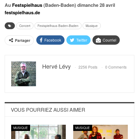
Au
Festspielhaus
(Baden-Baden) dimanche 28 avril
festspielhaus.de
Concert
Festspielhaus Baden-Baden
Musique
Facebook
Twitter
Courriel
Partager
Hervé Lévy
2256 Posts
0 Comments
VOUS POURRIEZ AUSSI AIMER
MUSIQUE
MUSIQUE