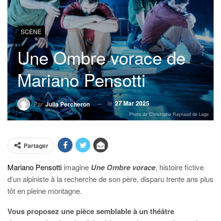
SCÈNE
Une Ombre vorace de
Mariano Pensotti
le
27 Mar 2025
Par
Julia Percheron
Photo de Christophe Raynaud de Lage
Partager
Mariano Pensotti
imagine
Une Ombre vorace
, histoire fictive
d’un alpiniste à la recherche de son père, disparu trente ans plus
tôt en pleine montagne.
Vous proposez une pièce semblable à un théâtre