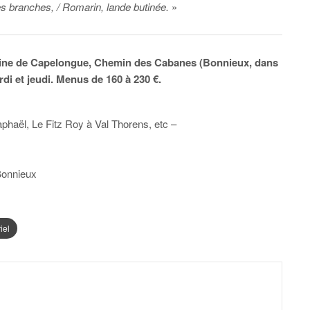
 tes branches, / Romarin, lande butinée.
»
aine de Capelongue, Chemin des Cabanes (Bonnieux, dans
rdi et jeudi. Menus de 160 à 230 €.
haël, Le Fitz Roy à Val Thorens, etc –
Bonnieux
iel