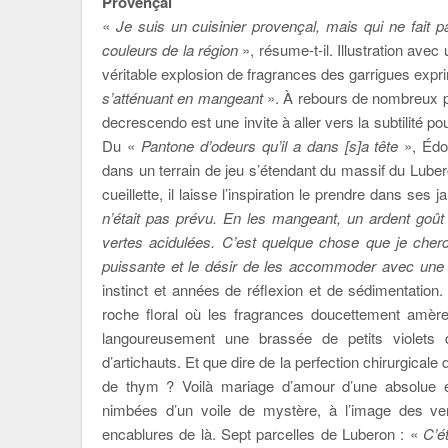
Provençal
«
Je suis un cuisinier provençal, mais qui ne fait p
couleurs de la région
», résume-t-il. Illustration avec
véritable explosion de fragrances des garrigues expr
s’atténuant en mangeant
». À rebours de nombreux p
decrescendo est une invite à aller vers la subtilité p
Du «
Pantone d’odeurs qu’il a dans [s]a tête
», Édo
dans un terrain de jeu s’étendant du massif du Lub
cueillette, il laisse l’inspiration le prendre dans ses j
n’était pas prévu. En les mangeant, un ardent goû
vertes acidulées. C’est quelque chose que je cher
puissante et le désir de les accommoder avec un
instinct et années de réflexion et de sédimentation
roche floral où les fragrances doucettement amère
langoureusement une brassée de petits violets
d’artichauts. Et que dire de la perfection chirurgica
de thym ? Voilà mariage d’amour d’une absolue év
nimbées d’un voile de mystère, à l’image des ver
encablures de là. Sept parcelles de Luberon : «
C’é