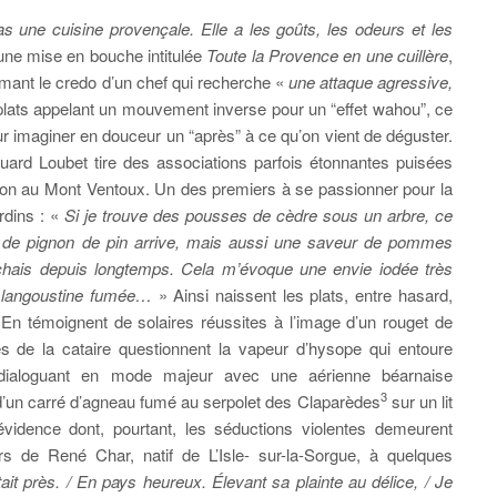
as une cuisine provençale. Elle a les goûts, les odeurs et les
 une mise en bouche intitulée
Toute la Provence en une cuillère
,
imant le credo d’un chef qui recherche «
une attaque agressive,
lats appelant un mouvement inverse pour un “effet wahou”, ce
our imaginer en douceur un “après” à ce qu’on vient de déguster.
uard Loubet tire des
associations parfois étonnantes puisées
eron au Mont Ventoux. Un des premiers à se passionner pour la
ardins : «
Si je trouve des pousses de cèdre sous un arbre, ce
t de pignon de pin arrive, mais aussi une saveur de pommes
chais depuis longtemps. Cela m’évoque une envie iodée très
e langoustine fumée…
» Ainsi naissent les plats, entre hasard,
. En témoignent de solaires réussites à l’image d’un rouget de
s de la cataire questionnent la vapeur d’hysope qui entoure
 dialoguant en mode majeur avec une aérienne béarnaise
3
le d’un carré d’agneau fumé au serpolet des Claparèdes
sur un lit
idence dont, pourtant, les séductions violentes demeurent
s de René Char, natif de L’Isle- sur-la-Sorgue, à quelques
tait près. / En pays heureux. Élevant sa plainte au délice, / Je