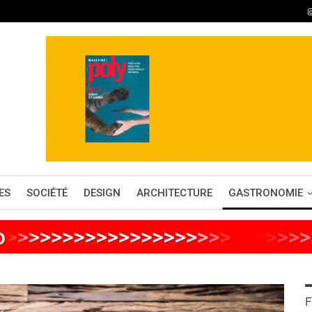
ES
SOCIÉTÉ
DESIGN
ARCHITECTURE
GASTRONOMIE
o
>
>
>
>
>
>
>
>
>
>
>
>
>
>
>
>
>
>
>
>
>
>
>
>
>
>
F