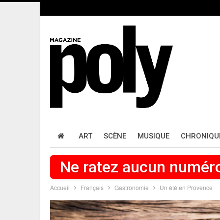
ART
SCÈNE
MUSIQUE
CHRONIQU
Ne ratez aucun numér
Accueil
Français
Gastronomie
Un été en Provence