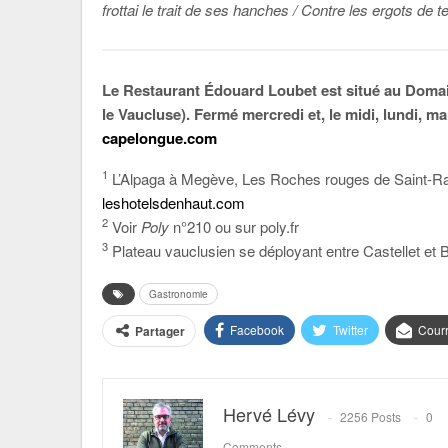
frottai le trait de ses hanches / Contre les ergots de
Le Restaurant Édouard Loubet est situé au Dom
le Vaucluse). Fermé mercredi et, le midi, lundi, ma
capelongue.com
1
L’Alpaga à Megève, Les Roches rouges de Saint-Rap
leshotelsdenhaut.com
2
Voir
Poly
n°210 ou sur poly.fr
3
Plateau vauclusien se déployant entre Castellet et 
Gastronomie
Facebook
Twitter
Courr
Partager
Hervé Lévy
2256 Posts
0
Comments