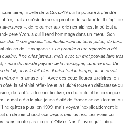
nquantaine, ni celle de la Covid-19 qui l’a poussé à prendre
ablier, mais le désir de se rapprocher de sa famille. Il s’agit de
s aventures
», de retourner aux origines alpines, là où tout a
nd- père Yvon, à qui il rend hommage dans un menu. Son
n par des “fines gueules” confectionnant de bons pâtés, de bons
ment étoilés de l’Hexagone : «
Le premier à me répondre a été
a cuisine. Il ne criait jamais, mais avec un mot pouvait faire très
t, «
issu du monde paysan de la montagne, comme moi. Ce
 le fait, et on le fait bien. Il criait tout le temps, on ne savait
and même
», s’amuse- t-il. Avec ces deux figures tutélaires, on
ôté, la sérénité réflexive et la fluidité toute en délicatesse du
ne, de l’autre la folie instinctive, exubérante et brindezingue
 Loubet a été le plus jeune étoilé de France en son temps, au
 ne quittera plus, en 1999, mais voyant inexplicablement le
fait un de ses chouchous depuis des lustres. Les voies du
2,
t sans doute pas son ami Olivier Nasti
avec qui il aime