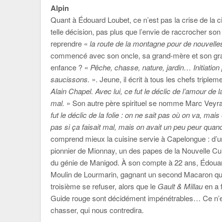
Alpin
Quant à Édouard Loubet, ce n’est pas la crise de la ci
telle décision, pas plus
que l’envie de raccrocher son t
reprendre «
la route de la montagne pour de nouvelle
commencé avec son oncle, sa grand-mère et son gra
enfance ? «
Pêche, chasse, nature, jardin… Initiatio
saucissons.
». Jeune, il écrit à tous les chefs triple
Alain Chapel. Avec lui, ce fut le déclic de l’amour de l
mal.
» Son autre père spirituel se nomme Marc Veyra
fut le déclic de la
folie : on ne sait pas où on va, mais on
pas si ça faisait mal, mais on avait un peu peur qu
comprend mieux la cuisine servie à Capelongue : d’un c
pionnier de Mionnay, un des papes de la Nouvelle Cuisi
du génie de Manigod. À son compte à 22 ans, Édouard
Moulin de Lourmarin, gagnant un second Macaron qu’il
troisième se refuser, alors que le
Gault & Millau
en a 
Guide rouge sont décidément impénétrables… Ce n’es
chasser, qui nous contredira.