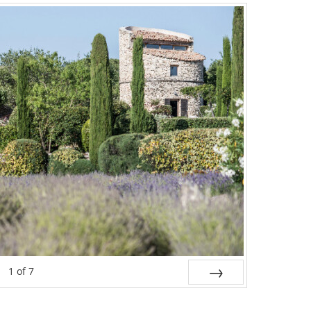
1
of
7
NEXT