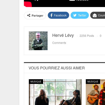
Facebook
Twitter
Courr
Partager
Hervé Lévy
2256 Posts
0
Comments
VOUS POURRIEZ AUSSI AIMER
MUSIQUE
MUSIQUE