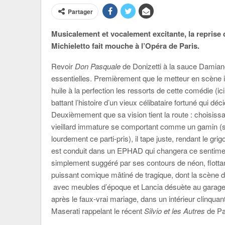
Partager
Musicalement et vocalement excitante, la reprise
Michieletto fait mouche à l’Opéra de Paris.
Revoir
Don Pasquale
de Donizetti à la sauce Damian
essentielles. Premièrement que le metteur en scène ita
huile à la perfection les ressorts de cette comédie (ic
battant l’histoire d’un vieux célibataire fortuné qui 
Deuxièmement que sa vision tient la route : choisi
vieillard immature se comportant comme un gamin (so
lourdement ce parti-pris), il tape juste, rendant le gr
est conduit dans un EPHAD qui changera ce sentimen
simplement suggéré par ses contours de néon, flottan
puissant comique mâtiné de tragique, dont la scène 
avec meubles d’époque et Lancia désuète au garage évo
après le faux-vrai mariage, dans un intérieur clinqua
Maserati rappelant le récent
Silvio et les Autres
de Pa