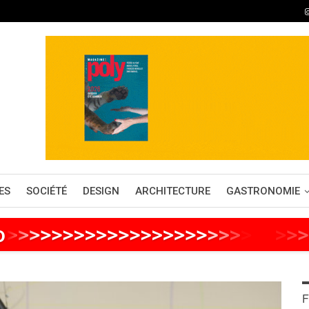
ES
SOCIÉTÉ
DESIGN
ARCHITECTURE
GASTRONOMIE
o
>
>
>
>
>
>
>
>
>
>
>
>
>
>
>
>
>
>
>
>
>
>
>
>
>
>
F