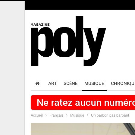
ART
SCÈNE
MUSIQUE
CHRONIQU
Ne ratez aucun numér
Accueil
Français
Musique
Un barbon pas barbant