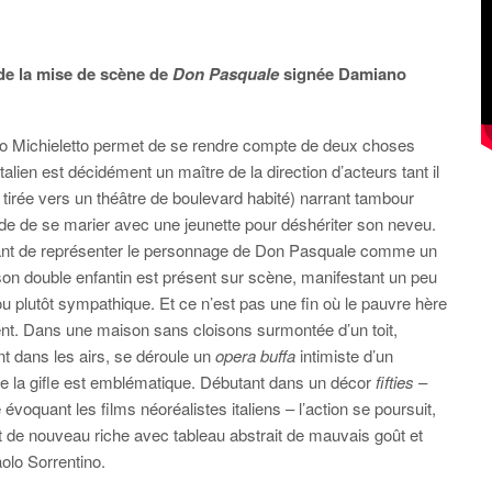
 de la mise de scène de
Don Pasquale
signée Damiano
o Michieletto permet de se rendre compte de deux choses
lien est décidément un maître de la direction d’acteurs tant il
i tirée vers un théâtre de boulevard habité) narrant tambour
décide de se marier avec une jeunette pour déshériter son neveu.
ssant de représenter le personnage de Don Pasquale comme un
n double enfantin est présent sur scène, manifestant un peu
igou plutôt sympathique. Et ce n’est pas une fin où le pauvre hère
t. Dans une maison sans cloisons surmontée d’un toit,
t dans les airs, se déroule un
opera buffa
intimiste d’un
de la gifle est emblématique. Débutant dans un décor
fifties
–
quant les films néoréalistes italiens – l’action se poursuit,
nt de nouveau riche avec tableau abstrait de mauvais goût et
olo Sorrentino.