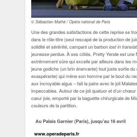
© Sébastien Mathé / Opéra national de Paris
Une des grandes satisfactions de cette reprise se tro
dans le rôle-titre (seul rescapé de la production de ju
solidité et sérénité, campant un barbon
lost in transla
jeunesse perdue. À ses côtés, Pretty Yende est une No
extrêmement sûre qui excelle par ailleurs dans les
jeune godiche (un brin énervante) tout juste sortie 
exaspérante) qui mène son homme par le bout du nez
aux incroyable aigus – fait la paire avec le joli Malate
impeccables. Autour de ce joli quatuor et d’un chœur 
cœur joie, emporté par la baguette chirurgicale de Mich
couleurs de la partition.
Au Palais Garnier (Paris), jusqu’au 16 avril
www.operadeparis.fr