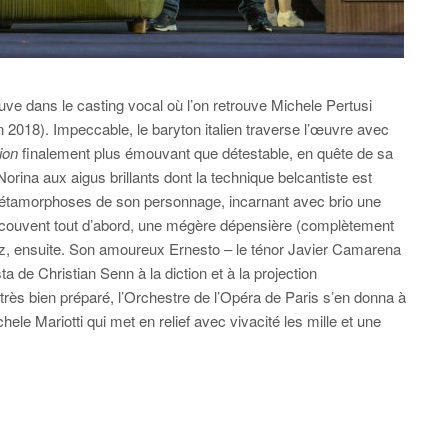
uve dans le casting vocal où l’on retrouve Michele Pertusi
in 2018). Impeccable, le baryton italien traverse l’œuvre avec
tion
finalement plus émouvant que détestable, en quête de sa
rina aux aigus brillants dont la technique belcantiste est
 métamorphoses de son personnage, incarnant avec brio une
du couvent tout d’abord, une mégère dépensière (complètement
, ensuite. Son amoureux Ernesto – le ténor Javier Camarena
sta de Christian Senn à la diction et à la projection
très bien préparé, l’Orchestre de l’Opéra de Paris s’en donna à
ele Mariotti qui met en relief avec vivacité les mille et une