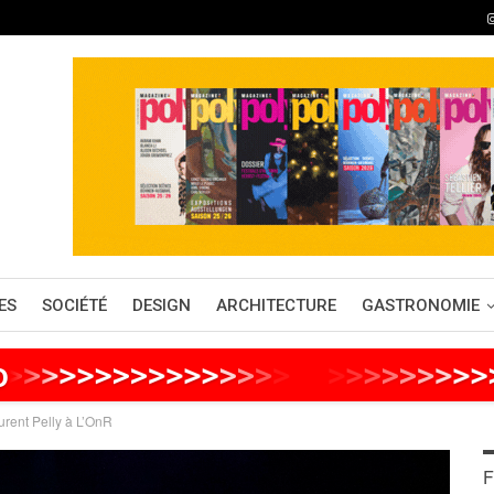
ES
SOCIÉTÉ
DESIGN
ARCHITECTURE
GASTRONOMIE
o
>
>
>
>
>
>
>
>
>
>
>
>
>
>
>
>
>
>
>
>
>
>
>
>
>
>
urent Pelly à L’OnR
F