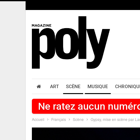
ART
SCÈNE
MUSIQUE
CHRONIQU
Ne ratez aucun numér
Accueil
Français
Scène
Gypsy, mise en scène par La