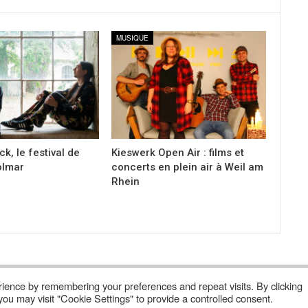
MUSIQUE
ack, le festival de
Kieswerk Open Air : films et
olmar
concerts en plein air à Weil am
Rhein
ience by remembering your preferences and repeat visits. By clicking
Lire Les Anciens N°
S’abonner À Poly
Qui Sommes-Nous ?
ou may visit "Cookie Settings" to provide a controlled consent.