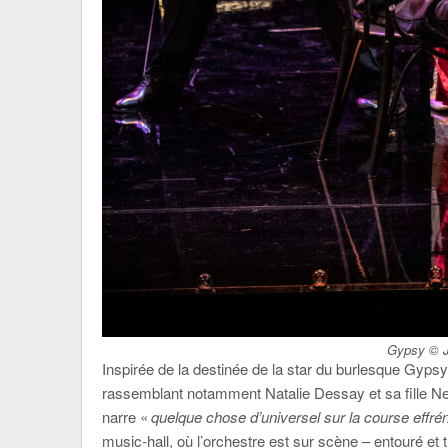
Gypsy © J
Inspirée de la destinée de la star du burlesque Gypsy R
rassemblant notamment Natalie Dessay et sa fille Ne
narre «
quelque chose d’universel sur la course effr
music-hall, où l’orchestre est sur scène – entouré et