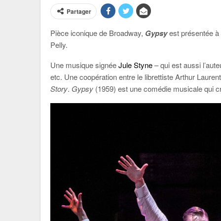
Partager
Pièce iconique de Broadway,
Gypsy
est présentée à 
Pelly.
U
ne musique signée
Jule Styne
– qui est aussi l’aute
etc. Une coopération entre le librettiste Arthur Laur
Story
.
Gypsy
(1959)
est une comédie musicale qui cr