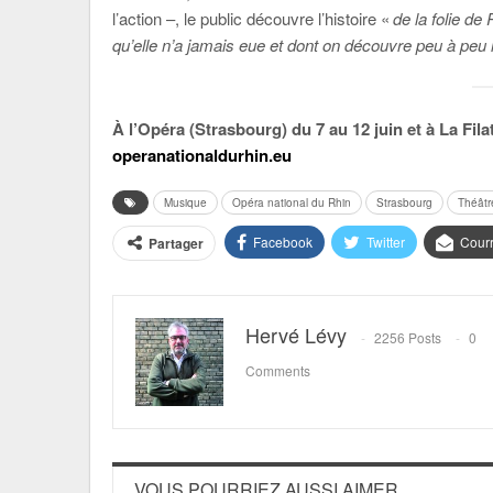
l’action –, le public découvre l’histoire «
de la folie de
qu’elle n’a jamais eue et dont on découvre peu à peu l
À l’Opéra (Strasbourg) du 7 au 12 juin et à La Fil
operanationaldurhin.eu
Musique
Opéra national du Rhin
Strasbourg
Théâtr
Facebook
Twitter
Courr
Partager
Hervé Lévy
2256 Posts
0
Comments
VOUS POURRIEZ AUSSI AIMER