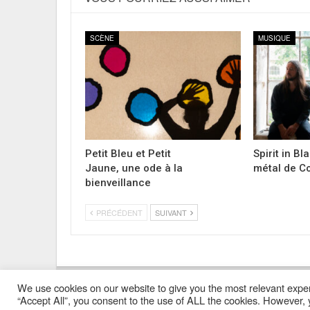
SCÈNE
MUSIQUE
Petit Bleu et Petit
Spirit in Bl
Jaune, une ode à la
métal de C
bienveillance
PRÉCÉDENT
SUIVANT
We use cookies on our website to give you the most relevant exper
Mentions Légales
Contacts
Où Trouver Poly ?
“Accept All”, you consent to the use of ALL the cookies. However, y