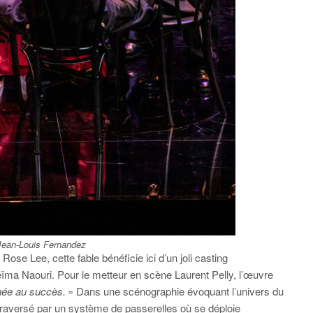
ean-Louis Fernandez
ose Lee, cette fable bénéficie ici d’un joli casting
ïma Naouri. Pour le metteur en scène Laurent Pelly, l’œuvre
énée au succès.
» Dans une scénographie évoquant l’univers du
 traversé par un système de passerelles où se déploie