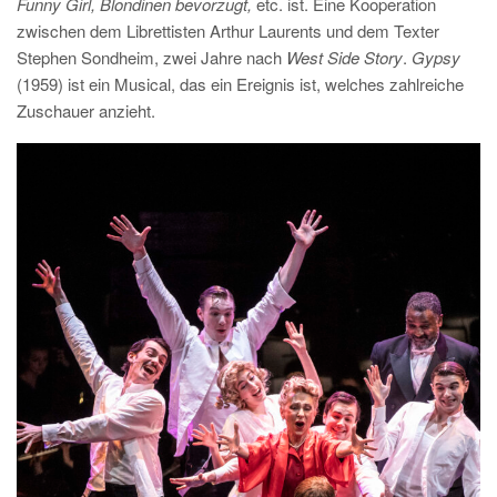
Funny Girl, Blondinen bevorzugt,
etc. ist. Eine Kooperation
zwischen dem Librettisten Arthur Laurents und dem Texter
Stephen Sondheim, zwei Jahre nach
West Side Story
.
Gypsy
(1959) ist ein Musical, das ein Ereignis ist, welches zahlreiche
Zuschauer anzieht.