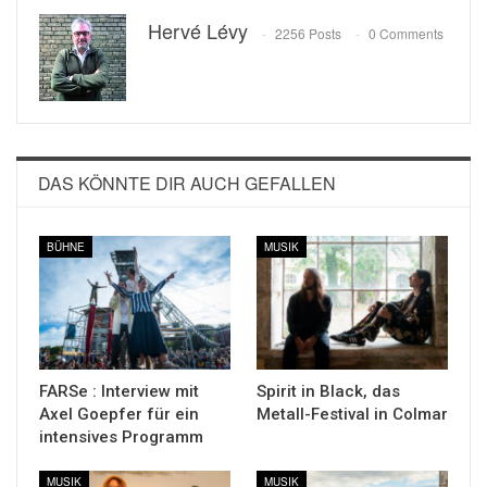
Hervé Lévy
2256 Posts
0 Comments
DAS KÖNNTE DIR AUCH GEFALLEN
BÜHNE
MUSIK
FARSe : Interview mit
Spirit in Black, das
Axel Goepfer für ein
Metall-Festival in Colmar
intensives Programm
MUSIK
MUSIK