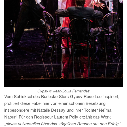
Gypsy © Jean-Louis Fernandez
Vom Schicksal des Burleske-Stars Gypsy Rose Lee inspiriert,
profitiert diese Fabel hier von einer schönen Besetzung,
insbesondere mit Natalie Dessay und ihrer Tochter Neïma
Naouri. Für den Regisseur Laurent Pelly erzählt das Werk
„
etwas universelles über das zügellose Rennen um den Erfolg
.“