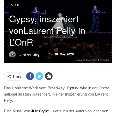
MUSIK
Gypsy, inszeniert
vonLaurent Pelly in
L’OnR
On
28. May 2026
By
Hervé Lévy
Gypsy © Jean-Louis Fernandez
Share
Das ikonische Werk vom Broadway,
Gypsy
, wird in der Opéra
national du Rhin präsentiert, in einer
Inszenierung von Laurent
Pelly.
E
ine Musik von
Jule Styne
– der auch der Autor von jener von