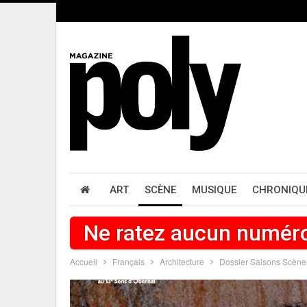
ART
SCÈNE
MUSIQUE
CHRONIQU
Ne ratez aucun numér
Accueil
Français
Architecture
Dossier Saisons Scènes