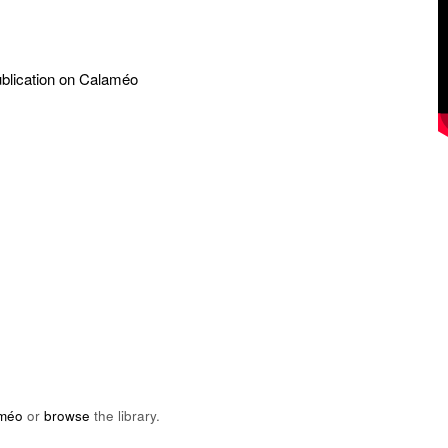
ublication on Calaméo
méo
or
browse
the library.