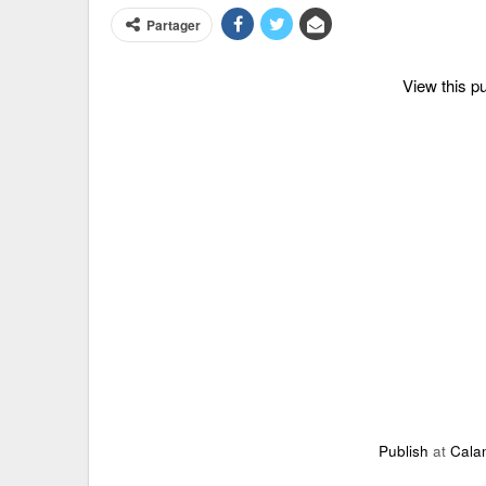
Partager
View this p
Publish
at
Cala