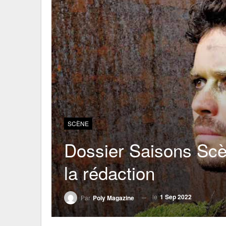
SCÈNE
Dossier Saisons Scè
la rédaction
le
1 Sep 2022
Par
Poly Magazine