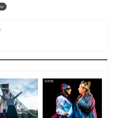
iel
0
SCÈNE