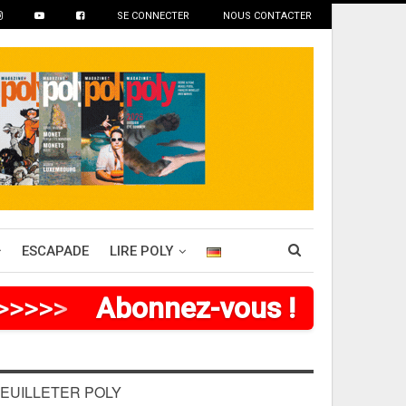
SE CONNECTER
NOUS CONTACTER
ESCAPADE
LIRE POLY
>
>
>
>
>
>
Abonnez-vous !
EUILLETER POLY