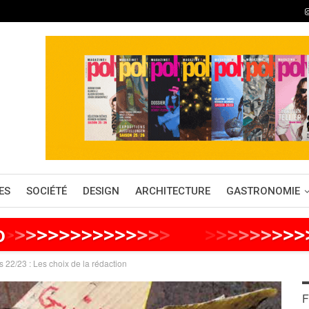
ES
SOCIÉTÉ
DESIGN
ARCHITECTURE
GASTRONOMIE
o
>
>
>
>
>
>
>
>
>
>
>
>
>
>
>
>
>
>
>
>
>
>
>
>
 22/23 : Les choix de la rédaction
F