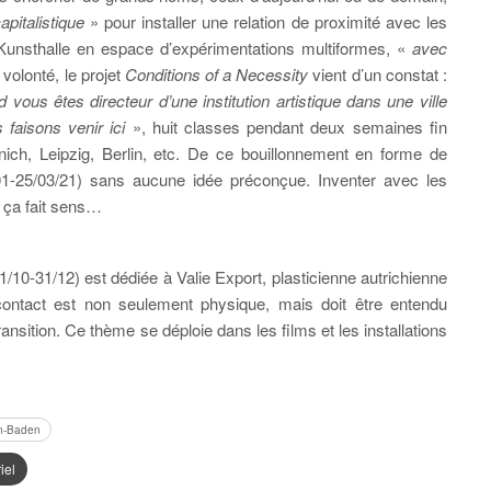
pitalistique
» pour installer une relation de proximité avec les
 Kunsthalle en espace d’expérimentations multiformes, «
avec
volonté, le projet
Conditions of a Necessity
vient d’un constat :
vous êtes directeur d’une institution artistique dans une ville
 faisons venir ici
», huit classes pendant deux semaines fin
ch, Leipzig, Berlin, etc. De ce bouillonnement en forme de
21/01-25/03/21) sans aucune idée préconçue. Inventer avec les
, ça fait sens…
1/10-31/12) est dédiée à Valie Export, plasticienne autrichienne
 contact est non seulement physique, mais doit être entendu
ansition. Ce thème se déploie dans les films et les installations
en-Baden
iel