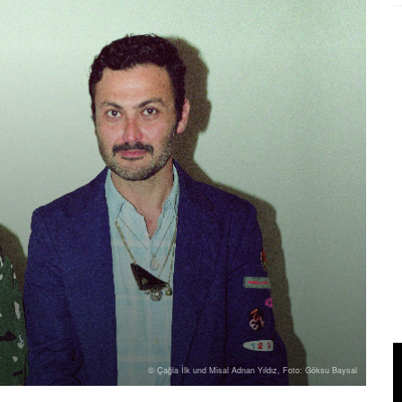
© Çağla İlk und Misal Adnan Yıldız, Foto: Göksu Baysal