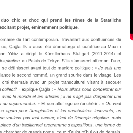
n duo chic et choc qui prend les rênes de la Staatliche
xcitant projet, éminemment politique.
omaine de l’art contemporain. Travaillant aux confluences de
mance, Çağla Ilk a aussi été dramaturge et curatrice au Maxim
n Yıldız a dirigé le Künstlerhaus Stuttgart (2011-2014) et
Inspiration,
au Palais de Tokyo. S’ils s’amusent affirmant l’une,
s se définissent avant tout de manière politique : «
Je suis une
lance le second nommé, un grand sourire dans le visage. Les
a cité thermale avec un projet transculturel visant à secouer
ollectif
» explique Çağla : «
Nous allons nous concentrer sur
 avec le monde et les artistes ; il ne s’agit pas d’arpenter une
a au supermarché
. » Et son alter ego de renchérir : «
On veut
une agora pour l’imagination et les vocabulaires innovants, un
ne voulons pas tout casser, c’est de l’énergie négative, mais
la place d’un traditionnel programme d’expositions, une forme de
s chercher de grands noms, ceux d’aujourd’hui ou de demain,