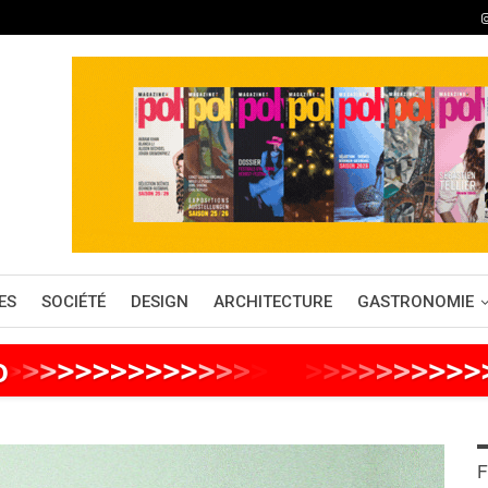
ES
SOCIÉTÉ
DESIGN
ARCHITECTURE
GASTRONOMIE
o
>
>
>
>
>
>
>
>
>
>
>
>
>
>
>
>
>
>
>
>
>
>
>
>
F