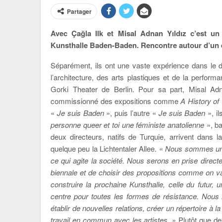
Partager
Avec Çağla Ilk et Misal Adnan Yıldız c’est u
Kunsthalle Baden-Baden. Rencontre autour d’un e
Séparément, ils ont une vaste expérience dans le d
l’architecture, des arts plastiques et de la perfor
Gorki Theater de Berlin. Pour sa part, Misal Adna
commissionné des expositions comme
A History of 
«
Je suis Baden
», puis l’autre «
Je suis Baden
», il
personne queer et toi une féministe anatolienne
», ba
deux directeurs, natifs de Turquie, arrivent dans l
quelque peu la Lichtentaler Allee. «
Nous sommes un c
ce qui agite la société. Nous serons en prise directe
biennale et de choisir des
propositions comme on v
construire la prochaine Kunsthalle, celle du futur, 
centre pour toutes les formes de résistance. Nous 
établir de nouvelles relations, créer un répertoire à 
travail en commun avec les artistes.
» Plutôt que de