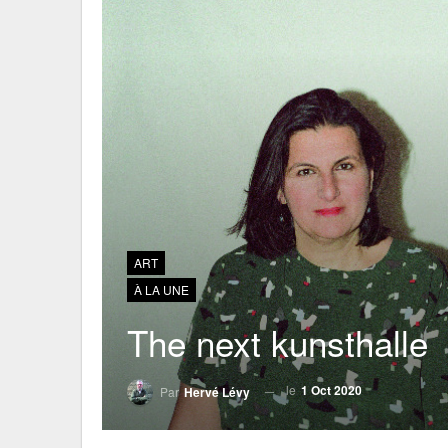
ART
À LA UNE
The next kunsthalle
le
1 Oct 2020
Par
Hervé Lévy