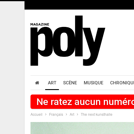
ART
SCÈNE
MUSIQUE
CHRONIQU
Ne ratez aucun numér
Accueil
Français
Art
The next kunsthalle