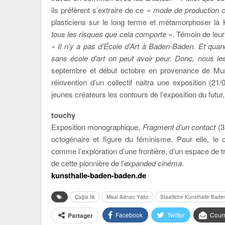
ils préfèrent s’extraire de ce «
mode de production ca
plasticiens sur le long terme et métamorphoser la
tous les risques que cela comporte
». Témoin de leur 
«
Il n’y a pas d’École d’Art à Baden-Baden. Et quand 
sans école d’art on peut avoir peur. Donc, nous les
septembre et début octobre en provenance de Muni
réinvention d’un collectif naitra une exposition (
jeunes créateurs les contours de l’exposition du futur
touchy
Exposition monographique,
Fragment d’un contact
(3
octogénaire et figure du féminisme. Pour elle, le
comme l’exploration d’une frontière, d’un espace de tr
de cette pionnière de l’
expanded cinéma
.
kunsthalle-baden-baden.de
Çağla Ilk
Misal Adnan Yıldız
Staatliche Kunsthalle Bad
Facebook
Twitter
Courr
Partager