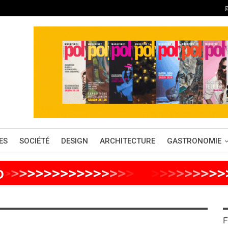
ES
SOCIÉTÉ
DESIGN
ARCHITECTURE
GASTRONOMIE
o
>
>
>
>
>
>
>
>
>
>
>
>
>
>
>
>
>
>
>
>
>
>
>
>
>
F