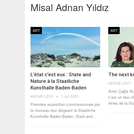
Misal Adnan Yıldız
ART
ART
L’état c’est eux : State and
The next k
Nature à la Staatliche
HERVÉ LÉVY
Kunsthalle Baden-Baden
Avec Çağla Il
HERVÉ LÉVY
1 Juil 2021
c’est un duo c
rênes de la St
Première exposition commissionnée par
le nouveau duo dirigeant la Staatliche
Kunsthalle Baden-Baden, State and…