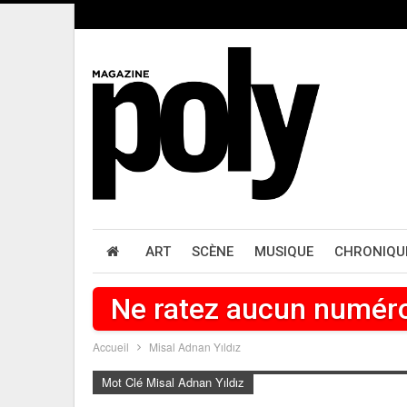
ART
SCÈNE
MUSIQUE
CHRONIQU
Ne ratez aucun numér
Accueil
Misal Adnan Yıldız
Mot Clé Misal Adnan Yıldız