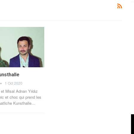
unsthalle
1 Oct 2020
k et Misal Adnan Yıldız
hic et choc qui prend les
aatliche Kunsthalle…