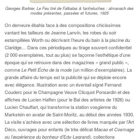
Georges Barbier, Le Feu tiré de Falbalas & fanfreluches : almanach des
modes présentes, passées et futures, 1925
On demeure ébahis face à des compositions chicissimes
vantant les tailleurs de Jeanne Lanvin, les robes du soir
estampillées Worth ou décrivant l’heure du bain à la piscine du
Claridge… Dans ces périodiques au tirage souvent confidentiel
(2 000 exemplaires, tout au plus) se façonne l’esthétique d’une
époque qui se retrouve dans des magazines « grand public »,
comme
Le Petit Écho de la mode
(un million d’exemplaires). La
grande affaire du temps est la publicité qui se déploie encore
avec élégance. Illustration avec un éventail signé Fernand
Couderc pour le Champagne Veuve Clicquot Ponsardin et des
affiches de Lucien Haffen (pour le Bal des artistes de 1926) ou
Lucien Chauffart, qui transforme la station vosgienne du
Markstein en avatar de Saint-Moritz, au début des années 1930.
La visite s’achève avec une sélection de livres marqués par l’Art
Déco, ouvrages pour enfants (le très délicat
Macao et Cosmage
ou l’expérience du bonheur
d’Edy-Legrand), collections