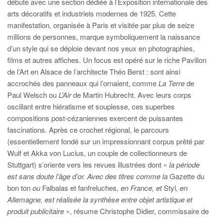
débute avec une section dédiée à l’Exposition internationale des
arts décoratifs et industriels modernes de 1925. Cette
manifestation, organisée à Paris et visitée par plus de seize
millions de personnes, marque symboliquement la naissance
d’un style qui se déploie devant nos yeux en photographies,
films et autres affiches. Un focus est opéré sur le riche Pavillon
de l’Art en Alsace de l’architecte Théo Berst : sont ainsi
accrochés des panneaux qui l’ornaient, comme
La Terre
de
Paul Welsch ou
L’Air
de Martin Hubrecht. Avec leurs corps
oscillant entre hiératisme et souplesse, ces superbes
compositions post-cézaniennes exercent de puissantes
fascinations. Après ce crochet régional, le parcours
(essentiellement fondé sur un impressionnant corpus prêté par
Wulf et Akka von Lucius, un couple de collectionneurs de
Stuttgart) s’oriente vers les revues illustrées dont «
la période
est sans doute l’âge d’or. Avec des titres comme la
Gazette du
bon ton
ou
Falbalas et fanfreluches
, en France, et
Styl
, en
Allemagne, est réalisée la synthèse entre objet artistique et
produit publicitaire
», résume Christophe Didier, commissaire de