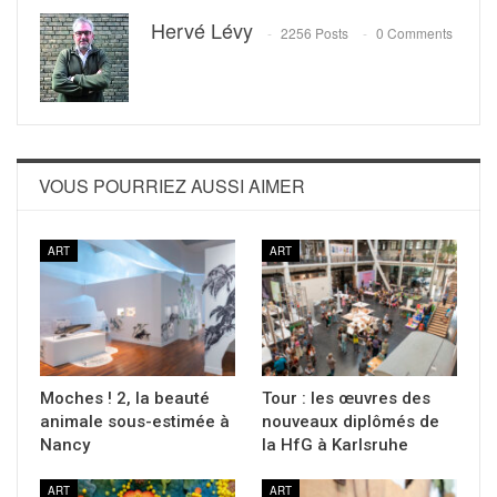
Hervé Lévy
2256 Posts
0 Comments
VOUS POURRIEZ AUSSI AIMER
ART
ART
Moches ! 2, la beauté
Tour : les œuvres des
animale sous-estimée à
nouveaux diplômés de
Nancy
la HfG à Karlsruhe
ART
ART