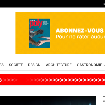
ES
SOCIÉTÉ
DESIGN
ARCHITECTURE
GASTRONOMIE
o
>
>
>
>
>
>
>
>
>
>
>
>
>
>
>
>
>
>
>
>
>
>
>
>
>
F