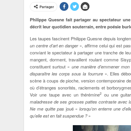
Partager
Philippe Quesne fait partager au spectateur un
décrit leur quotidien souterrain, entre poésie bur
Les taupes fascinent Philippe Quesne depuis longt
un centre d’art en danger
», affirme celui qui est pa
conviant le spectateur à partager une tranche de leu
mangent, dorment, travaillent roulant comme Sisy
constituent surtout «
une manière d’emmener mon th
disparaître les corps sous la fourrure
». Elles débou
scène à coups de pioche, version contemporaine des
où d’étranges sonorités, raclements et borborygme
2
Voir une taupe avec un thérémine
ou une guitar
maladresse de ses grosses pattes contraste avec la
Ne me quitte pas
joué «
lorsqu’on enterre une d’el
qu’elle est en fait suspendue ?
»