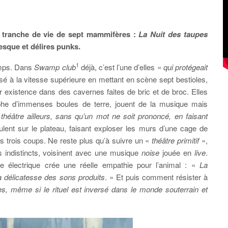
e tranche de vie de sept mammifères :
La Nuit des taupes
lesque et délires punks.
1
emps. Dans
Swamp club
déjà, c’est l’une d’elles «
qui protégeait
ssé à la vitesse supérieure en mettant en scène sept bestioles,
r existence dans des cavernes faites de bric et de broc. Elles
phe d’immenses boules de terre, jouent de la musique mais
éâtre ailleurs, sans qu’un mot ne soit prononcé, en faisant
lent sur le plateau, faisant exploser les murs d’une cage de
 trois coups. Ne reste plus qu’à suivre un «
théâtre primitif
»,
s indistincts, voisinent avec une musique
noise
jouée en
live
.
e électrique crée une réelle empathie pour l’animal : «
La
 délicatesse des sons produits
. » Et puis comment résister à
les, même si le rituel est inversé dans le monde souterrain et