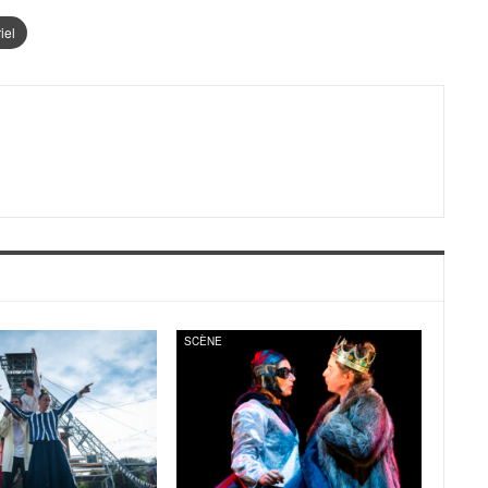
iel
SCÈNE