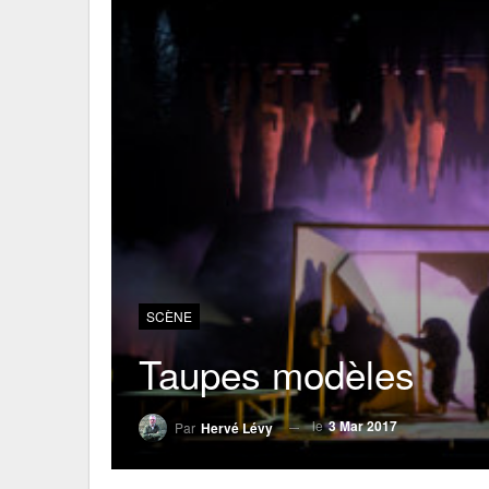
SCÈNE
Taupes modèles
le
3 Mar 2017
Par
Hervé Lévy