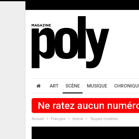
ART
SCÈNE
MUSIQUE
CHRONIQU
Ne ratez aucun numér
Accueil
Français
Scène
Taupes modèles