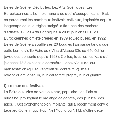
Bêtes de Scène, Décibulles, Léz’Arts Scéniques, Les
Eurockéennes… Le mélomane a de quoi s’occuper, dans l’Est,
en parcourant les nombreux festivals estivaux, implantés depuis
longtemps dans la région malgré la flambée des cachets
d’artistes. Si Léz’Arts Scéniques a vu le jour en 2001, les
Eurockéennes ont été créées en 1989 et Décibulles, en 1992.
Bêtes de Scène a soufflé ses 20 bougies l’an passé tandis que
cette bonne vieille Foire aux Vins d’Alsace fête sa 64e édition
(avec des concerts depuis 1958). Certes, tous les festivals qui
jalonnent l’été exaltent le caractère « convivial » de leur
manifestation (qui se vanterait du contraire ?), mais
revendiquent, chacun, leur caractère propre, leur originalité.
Ça remue des festivals
La Foire aux Vins se veut ouverte, populaire, familiale et
humaine, privilégiant le mélange de genres, des publics, des
âges… Cet événement bien implanté, qui a récemment convié
Leonard Cohen, Iggy Pop, Neil Young ou NTM, s’offre cette