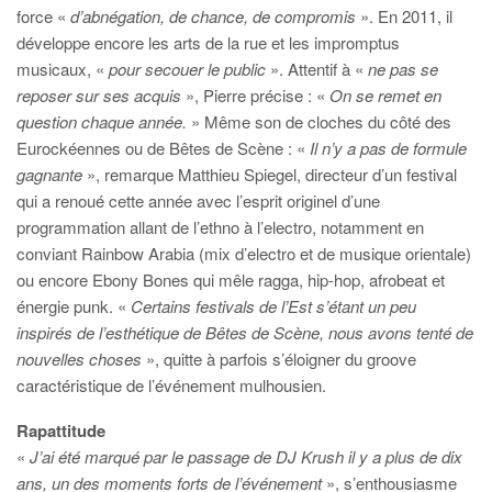
force «
d’abnégation, de chance, de compromis
». En 2011, il
développe encore les arts de la rue et les impromptus
musicaux, «
pour secouer le public
». Attentif à «
ne pas se
reposer sur ses acquis
», Pierre précise : «
On se remet en
question chaque année.
» Même son de cloches du côté des
Eurockéennes ou de Bêtes de Scène : «
Il n’y a pas de formule
gagnante
», remarque Matthieu Spiegel, directeur d’un festival
qui a renoué cette année avec l’esprit originel d’une
programmation allant de l’ethno à l’electro, notamment en
conviant Rainbow Arabia (mix d’electro et de musique orientale)
ou encore Ebony Bones qui mêle ragga, hip-hop, afrobeat et
énergie punk. «
Certains festivals de l’Est s’étant un peu
inspirés de l’esthétique de Bêtes de Scène, nous avons tenté de
nouvelles choses
», quitte à parfois s’éloigner du groove
caractéristique de l’événement mulhousien.
Rapattitude
«
J’ai été marqué par le passage de DJ Krush il y a plus de dix
ans, un des moments forts de l’événement
», s’enthousiasme