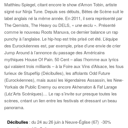
Matthieu Spiegel, citant encore le show d’Amon Tobin, artiste
signé sur Ninja Tune. Depuis ses débuts, Bêtes de Scène suit le
label anglais né la même année. En 2011, il sera représenté par
The Qemists, The Heavy ou DELS, «
une exclu
». Présenté
comme le nouveau Roots Manuva, ce dernier balance un rap
punchy à l’anglaise. Le hip-hop est très prisé cet été. L’équipe
des Eurockéennes est, par exemple, prise d’une envie de crier
Jump Around à l’annonce du passage des Américains
mythiques House Of Pain. 50 Cent – alias l’homme aux lyrics
qui valaient trois milliards – à la Foire aux Vins d’Alsace, les fous
furieux de Stupeflip (Décibulles), les affolants Odd Future
(Eurockéennes), mais aussi les légendaires Assassin, les New-
Yorkais de Public Enemy ou encore Akhenaton & Faf Larage
(Léz’Arts Scéniques)… Le rap s’invite sur presque toutes les
scènes, créant un lien entre les festivals et dressant un beau
panorama.
Décibulles
: du 24 au 26 juin à Neuve-Église (67) -30%