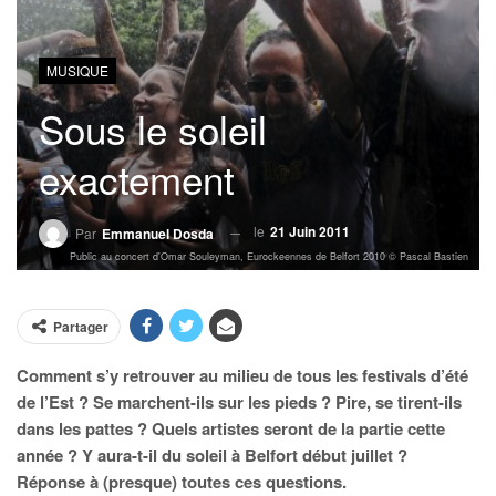
MUSIQUE
Sous le soleil
exactement
le
21 Juin 2011
Par
Emmanuel Dosda
Public au concert d'Omar Souleyman, Eurockeennes de Belfort 2010 © Pascal Bastien
Partager
Comment s’y retrouver au milieu de tous les festivals d’été
de l’Est ? Se marchent-ils sur les pieds ? Pire, se tirent-ils
dans les pattes ? Quels artistes seront de la partie cette
année ? Y aura-t-il du soleil à Belfort début juillet ?
Réponse à (presque) toutes ces questions.