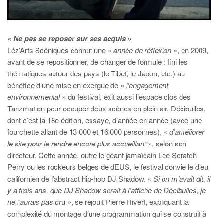
« Ne pas se reposer sur ses acquis »
Léz’Arts Scéniques connut une «
année de réflexion
», en 2009,
avant de se repositionner, de changer de formule : fini les
thématiques autour des pays (le Tibet, le Japon, etc.) au
bénéfice d’une mise en exergue de «
l’engagement
environnemental
» du festival, exit aussi l’espace clos des
Tanzmatten pour occuper deux scènes en plein air. Décibulles,
dont c’est la 18e édition, essaye, d’année en année (avec une
fourchette allant de 13 000 et 16 000 personnes), «
d’améliorer
le site pour le rendre encore plus accueillant
», selon son
directeur. Cette année, outre le géant jamaïcain Lee Scratch
Perry ou les rockeurs belges de dEUS, le festival convie le dieu
californien de l’abstract hip-hop DJ Shadow. «
Si on m’avait dit, il
y a trois ans, que DJ Shadow serait à l’affiche de Décibulles, je
ne l’aurais pas cr
u », se réjouit Pierre Hivert, expliquant la
complexité du montage d’une programmation qui se construit à