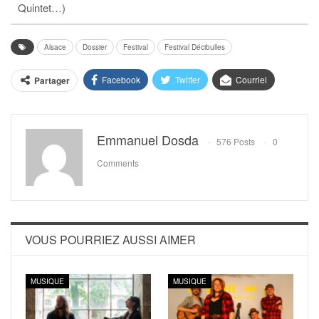
Quintet…)
Alsace
Dossier
Festival
Festival Décibulles
Facebook
Twitter
Courriel
Partager
Emmanuel Dosda
576 Posts
0
Comments
VOUS POURRIEZ AUSSI AIMER
MUSIQUE
MUSIQUE