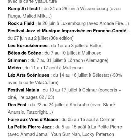
avec la carte VitaCulture
Ramp’Art festif
: du 24 au 26 juin à Wissembourg (avec
Fanga, Malted Milk…)
Rock a Field
: le 26 juin à Luxembourg (avec Arcade Fire…)
Festival Jazz et Musique Improvisée en Franche-Comté
:
du 27 juin au 2 juillet (30e édition)
Les Eurockéennes
: du 1er au 3 juillet à Belfort
Bêtes de Scène
: du 7 au 10 juillet à Mulhouse
Stimmen
: du 7 au 31 juillet à Lörrach (Allemagne)
Météo
: du 11 au 17 août à Mulhouse
Léz’Arts Scéniques
: du 14 au 16 juillet à Sélestat (-30%
avec la carte VitaCulture)
Festival Natala
: du 13 au 17 juillet à Colmar (concerts +
ciné, lire pages 62 / 63)
Das Fest
: du 22 au 24 juillet à Karlsruhe (avec Skunk
Anansie, Razorlight…)
Foire aux Vins d’Alsace
: du 05 au 15 août à Colmar
La Petite Pierre Jazz
: du 5 au 15 août à La Petite Pierre
(avec Ahmad Jamal, Youn Sun Nah, Lucky Peterson