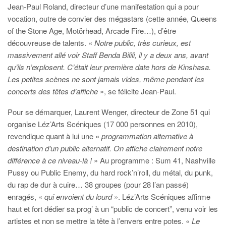
Jean-Paul Roland, directeur d’une manifestation qui a pour
vocation, outre de convier des mégastars (cette année, Queens
of the Stone Age, Motörhead, Arcade Fire…), d’être
découvreuse de talents. «
Notre public, très curieux, est
massivement allé voir Staff Benda Bilili, il y a deux ans, avant
qu’ils n’explosent. C’était leur première date hors de Kinshasa.
Les petites scènes ne sont jamais vides, même pendant les
concerts des têtes d’affiche
», se félicite Jean-Paul.
Pour se démarquer, Laurent Wenger, directeur de Zone 51 qui
organise Léz’Arts Scéniques (17 000 personnes en 2010),
revendique quant à lui une «
programmation alternative à
destination d’un public alternatif. On affiche clairement notre
différence à ce niveau-là !
» Au programme : Sum 41, Nashville
Pussy ou Public Enemy, du hard rock’n’roll, du métal, du punk,
du rap de dur à cuire… 38 groupes (pour 28 l’an passé)
enragés, «
qui envoient du lourd
». Léz’Arts Scéniques affirme
haut et fort dédier sa prog’ à un “public de concert”, venu voir les
artistes et non se mettre la tête à l’envers entre potes. «
Le