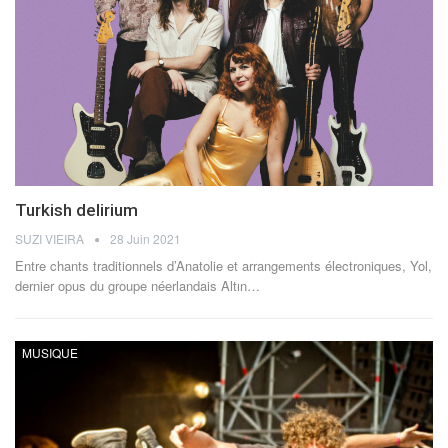
Turkish delirium
SUZI VIEIRA
28 Juin 2021
Entre chants traditionnels d’Anatolie et arrangements électroniques, Yol,
dernier opus du groupe néerlandais Altın…
MUSIQUE