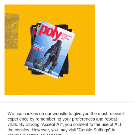
We use cookies on our website to give you the most relevant
experience by remembering your preferences and repeat
visits. By clicking “Accept All”, you consent to the use of ALL
Mentions Légales
Contacts
Où Trouver Poly ?
the cookies. However, you may visit "Cookie Settings" to
provide a controlled consent.
Lire Les Anciens N°
S’abonner À Poly
Qui Sommes-Nous ?