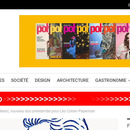
ES
SOCIÉTÉ
DESIGN
ARCHITECTURE
GASTRONOMIE
o
>
>
>
>
>
>
>
>
>
>
>
>
>
>
>
>
>
>
>
>
>
>
>
>
>
>
itaire), nouveau duo présidentiel pour Léo Cohen-Paperman
F