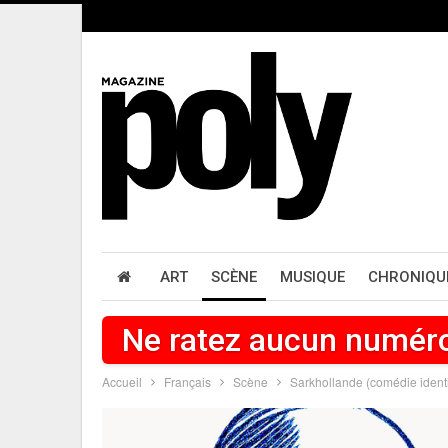
ART
SCÈNE
MUSIQUE
CHRONIQU
Ne ratez aucun numér
Accueil
Français
Scène
Sarkhollande (comédie ident