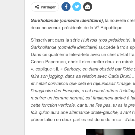
Partager
Sarkhollande (comédie identitaire)
, la nouvelle c
e
deux nouveaux présidents de la V
République.
S’inscrivant dans la série
Huit rois (nos présidents)
, 
Sarkhollande (comédie identitaire)
succède à trois sp
Dans ce quatrième tête-à-tête avec un chef d’État fra
Cohen-Paperman, choisit d’en mettre deux en miroir 
», explique-t-il. «
Sarkozy, en étant obsédé par l’idée de
faire son jogging, dans sa relation avec Carla Bruni
et il était convaincu que cela en rajeunissait l’image. 
l’imaginaire des Français, c’est quand même l’héritag
montrer un homme normal, est finalement arrivé à fa
cette fonction verticale, car tu ne l’es pas, tu es le p
fois qu’on aura une alternance droite-gauche, avant 
présentation en deux parties est donc de mise : d’a