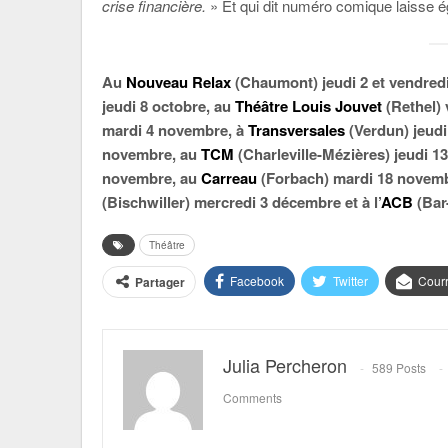
crise financière.
» Et qui dit numéro comique laisse
Au
Nouveau Relax
(Chaumont) jeudi 2 et vendredi
jeudi 8 octobre, au
Théâtre Louis Jouvet
(Rethel) 
mardi 4 novembre, à
Transversales
(Verdun) jeud
novembre, au
TCM
(Charleville-Mézières) jeudi 13
novembre, au
Carreau
(Forbach) mardi 18 novem
(Bischwiller) mercredi 3 décembre et à l’
ACB
(Bar
Théâtre
Facebook
Twitter
Courr
Partager
Julia Percheron
589 Posts
Comments