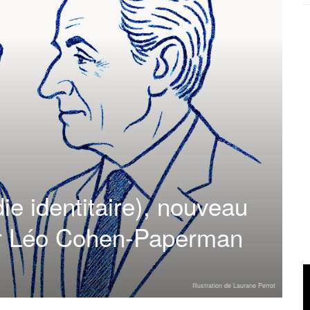
e identitaire), nouveau
ur Léo Cohen-Paperman
Illustration de Laurane Perrot