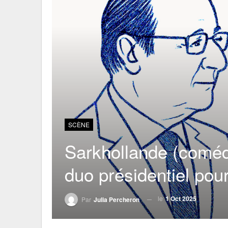
SCÈNE
Sarkhollande (comédi
duo présidentiel po
le
1 Oct 2025
Par
Julia Percheron