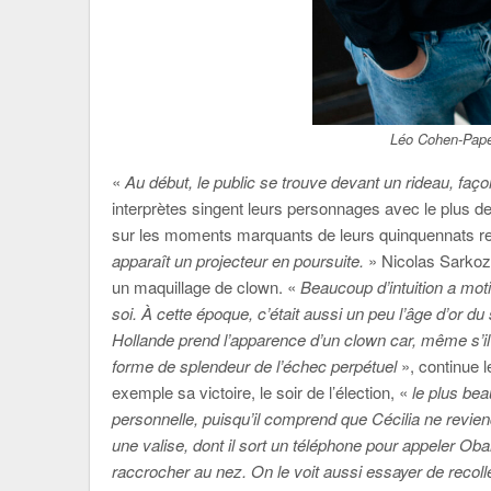
Léo Cohen-Pape
«
Au début, le public se trouve devant un rideau, faç
interprètes singent leurs personnages avec le plus de
sur les moments marquants de leurs quinquennats r
apparaît un projecteur en poursuite.
» Nicolas Sarkoz
un maquillage de clown. «
Beaucoup d’intuition a mot
soi. À cette époque, c’était aussi un peu l’âge d’or 
Hollande prend l’apparence d’un clown car, même s’il e
forme de splendeur de l’échec perpétuel
», continue 
exemple sa victoire, le soir de l’élection, «
le plus bea
personnelle, puisqu’il comprend que Cécilia ne revie
une valise, dont il sort un téléphone pour appeler Ob
raccrocher au nez. On le voit aussi essayer de recolle