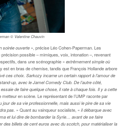
rman © Valentine Chauvin
on soirée ouverte
», précise Léo Cohen-Paperman. Les
 précision possible – mimiques, voix, intonation –, revenant
espectifs, dans une scénographie «
extrêmement simple où
y est en bras de chemise, tandis que François Hollande arbore
ivé ces choix. Sarkozy incarne un certain rapport à l’amour de
du stand-up, avec le Jamel Comedy Club. De l’autre côté,
ssaie de faire quelque chose, il rate à chaque fois. Il y a cette
le metteur en scène. Le représentant de l’UMP raconte par
u jour de sa vie professionnelle, mais aussi le pire de sa vie
ndra pas.
» Quant au vainqueur socialiste, «
il débarque avec
ama et lui dire de bombarder la Syrie… avant de se faire
r des billets de cent euros avec du scotch, pour matérialiser la