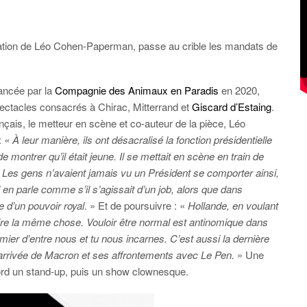
réation de Léo Cohen-Paperman, passe au crible les mandats de
lancée par la
Compagnie des Animaux en Paradis
en 2020,
ectacles consacrés à Chirac, Mitterrand et
Giscard d’Estaing
.
nçais, le metteur en scène et co-auteur de la pièce, Léo
:
« À leur manière, ils ont désacralisé la fonction présidentielle
 montrer qu’il était jeune. Il se mettait en scène en train de
… Les gens n’avaient jamais vu un Président se comporter ainsi,
Il en parle comme s’il s’agissait d’un job, alors que dans
e d’un pouvoir royal.
» Et de poursuivre : «
Hollande, en voulant
ire la même chose. Vouloir être normal est antinomique dans
remier d’entre nous et tu nous incarnes. C’est aussi la dernière
l’arrivée de Macron et ses affrontements avec Le Pen.
» Une
bord un stand-up, puis un show clownesque.