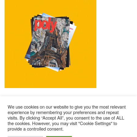
We use cookies on our website to give you the most relevant
experience by remembering your preferences and repeat
visits. By clicking “Accept All”, you consent to the use of ALL
Mentions Légales
Contacts
Où Trouver Poly ?
the cookies. However, you may visit "Cookie Settings" to
Lire Les Anciens N°
S’abonner À Poly
Qui Sommes-Nous ?
provide a controlled consent.
© 2025 – Magazine Poly – BKN