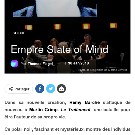
SCÈNE
Empire State of Mind
le
30 Jan 2018
Par
Thomas Flagel
Photo de répétitions de Marthe Lemelle
Partager
Dans sa nouvelle création,
Rémy Barché
s’attaque de
nouveau à
Martin Crimp
.
Le Traitement
, une bataille pour
être l’auteur de sa propre vie.
Ce polar noir, fascinant et mystérieux, montre des individus