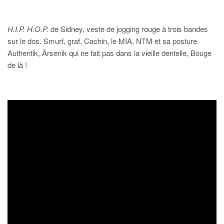
H.I.P. H.O.P.
de Sidney, veste de jogging rouge à trois bandes
sur le dos. Smurf, graf, Cachin, le MIA, NTM et sa posture
Authentik, Ärsenik qui ne fait pas dans la vieille dentelle, Bouge
de là !