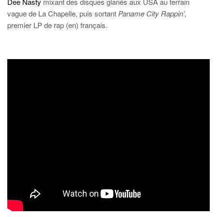
Dee Nasty
mixant des disques glanés aux USA au terrain
vague de La Chapelle, puis sortant
Paname City Rappin’
,
premier LP de rap (en) français.