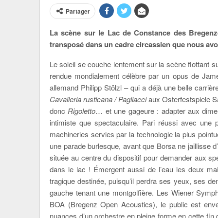
Partager
La scène sur le Lac de Constance des Bregenze
transposé dans un cadre circassien que nous avo
Le soleil se couche lentement sur la scène flottant 
rendue mondialement célèbre par un opus de Ja
allemand Philipp Stölzl – qui a déjà une belle carriè
Cavalleria rusticana / Pagliacci
aux Osterfestspiele S
donc
Rigoletto
… et une gageure : adapter aux dime
intimiste que spectaculaire. Pari réussi avec une 
machineries servies par la technologie la plus pointu
une parade burlesque, avant que Borsa ne jaillisse 
située au centre du dispositif pour demander aux spe
dans le lac ! Émergent aussi de l’eau les deux mai
tragique destinée, puisqu’il perdra ses yeux, ses d
gauche tenant une montgolfière. Les Wiener Symphon
BOA (Bregenz Open Acoustics), le public est envelo
nuances d’un orchestre en pleine forme en cette fin