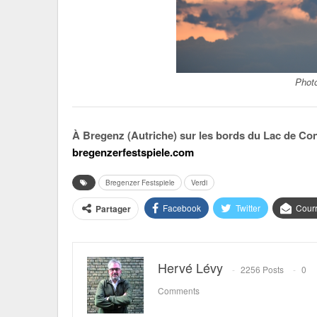
Photo
À Bregenz (Autriche) sur les bords du Lac de Cons
bregenzerfestspiele.com
Bregenzer Festspiele
Verdi
Facebook
Twitter
Courr
Partager
Hervé Lévy
2256 Posts
0
Comments