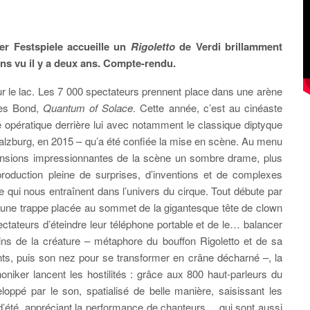
r Festspiele accueille un
Rigoletto
de Verdi brillamment
ns vu il y a deux ans. Compte-rendu.
sur le lac. Les 7 000 spectateurs prennent place dans une arène
mes Bond,
Quantum of Solace
. Cette année, c’est au cinéaste
re opératique derrière lui avec notamment le classique diptyque
alzburg, en 2015 – qu’a été confiée la mise en scène. Au menu
nsions impressionnantes de la scène un sombre drame, plus
production pleine de surprises, d’inventions et de complexes
e qui nous entraînent dans l’univers du cirque. Tout débute par
d’une trappe placée au sommet de la gigantesque tête de clown
ctateurs d’éteindre leur téléphone portable et de le… balancer
ns de la créature – métaphore du bouffon Rigoletto et de sa
ents, puis son nez pour se transformer en crâne décharné –, la
iker lancent les hostilités : grâce aux 800 haut-parleurs du
ppé par le son, spatialisé de belle manière, saisissant les
 d’été, appréciant la performance de chanteurs… qui sont aussi