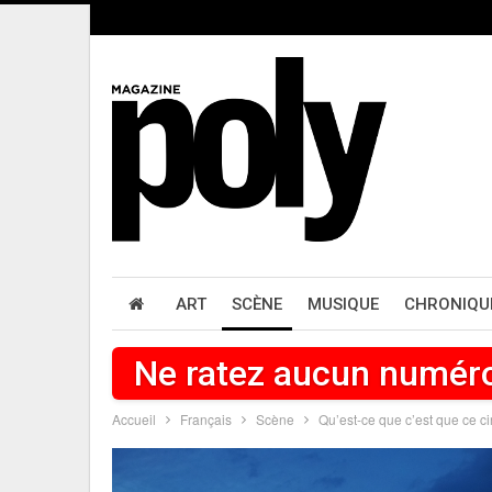
ART
SCÈNE
MUSIQUE
CHRONIQU
Ne ratez aucun numér
Accueil
Français
Scène
Qu’est-ce que c’est que ce c