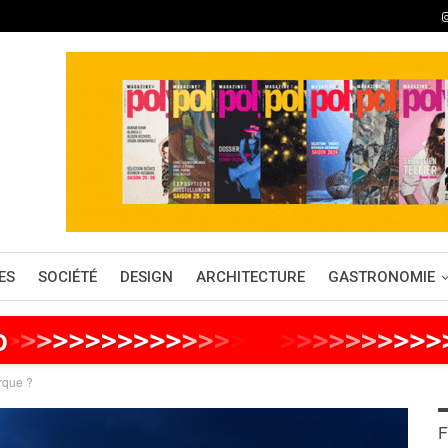
ES
SOCIÉTÉ
DESIGN
ARCHITECTURE
GASTRONOMIE
o
>
>
>
>
>
>
>
>
>
>
>
>
>
>
>
>
>
>
>
>
>
>
>
>
irque ?
F