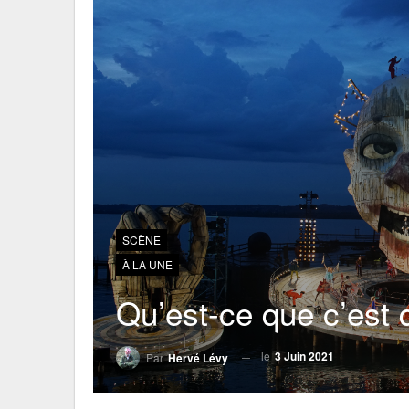
SCÈNE
À LA UNE
Qu’est-ce que c’est 
le
3 Juin 2021
Par
Hervé Lévy