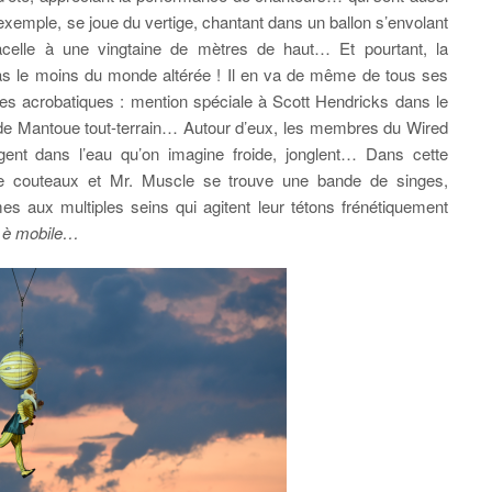
r exemple, se joue du vertige, chantant dans un ballon s’envolant
acelle à une vingtaine de mètres de haut… Et pourtant, la
s le moins du monde altérée ! Il en va de même de tous ses
s acrobatiques : mention spéciale à Scott Hendricks dans le
uc de Mantoue tout-terrain… Autour d’eux, les membres du Wired
ngent dans l’eau qu’on imagine froide, jonglent… Dans cette
 de couteaux et Mr. Muscle se trouve une bande de singes,
mes aux multiples seins qui agitent leur tétons frénétiquement
 è mobile…