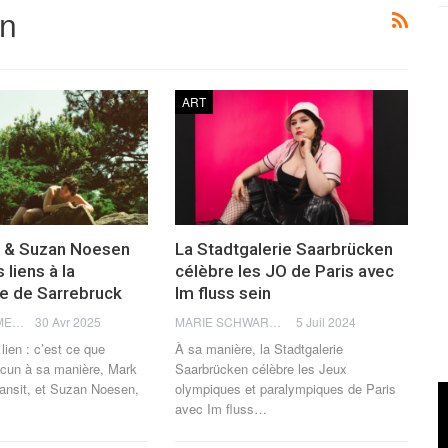
en
ART
n & Suzan Noesen
La Stadtgalerie Saarbrücken
 liens à la
célèbre les JO de Paris avec
ie de Sarrebruck
Im fluss sein
RAPHAËL ZIMMERMANN
30 Avr 2025
MARIE SCHWARTZ
5 Juil 2024
lien : c’est ce que
À sa manière, la Stadtgalerie
acun à sa manière, Mark
Saarbrücken célèbre les Jeux
ansit, et Suzan Noesen,
olympiques et paralympiques de Paris
avec Im fluss
…