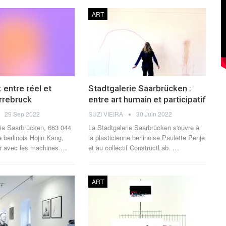
ART
: entre réel et
Stadtgalerie Saarbrücken :
arrebruck
entre art humain et participatif
29 Sep 2022
SUZI VIEIRA
30 Juin 2022
rie Saarbrücken, 663 044
La Stadtgalerie Saarbrücken s'ouvre à
te berlinois Hojin Kang,
la plasticienne berlinoise Paulette Penje
er avec les machines.
…
et au collectif ConstructLab.
…
ART