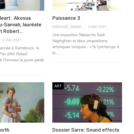
eart : Akosua
Puissance 3
u-Sanvah, lauréate
RAPHAËL ZIMMERMANN
6 Mai 2021
rt Robert…
Une exposition Natascha Sadr
2 Déc 2021
Haghighian et deux propositions
artistiques toniques : v’là l’printemps à
 année à Sarrebruck, le
la…
 Prix d’Art Robert
 l’honneur la jeune garde
ART
orth
Dossier Sarre: Sound effects