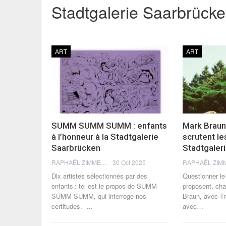
Stadtgalerie Saarbrück
ART
ART
SUMM SUMM SUMM : enfants
Mark Brau
à l’honneur à la Stadtgalerie
scrutent les
Saarbrücken
Stadtgaler
RAPHAËL ZIMMERMANN
30 Oct 2025
Dix artistes sélectionnés par des
Questionner le 
enfants : tel est le propos de SUMM
proposent, ch
SUMM SUMM, qui interroge nos
Braun, avec Tr
certitudes.
…
avec…