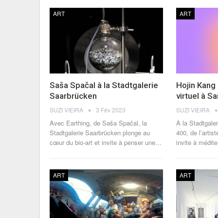
ART
ART
Saša Spačal à la Stadtgalerie
Hojin Kang 
Saarbrücken
virtuel à S
SUZI VIEIRA
3 Fév 2023
SUZI VIEIRA
Avec Earthing, de Saša Spačal, la
À la Stadtgale
Stadtgalerie Saarbrücken plonge au
400, de l’artis
cœur du bio-art et invite à penser une
…
invite à médit
ART
ART