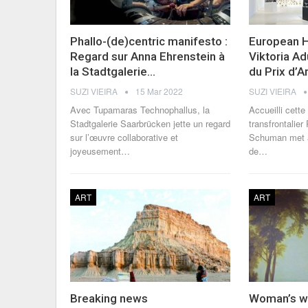
Phallo-(de)centric manifesto :
European H
Regard sur Anna Ehrenstein à
Viktoria Ad
la Stadtgalerie…
du Prix d’A
SUZI VIEIRA
15 Mar 2022
SUZI VIEIRA
Avec Tupamaras Technophallus, la
Accueilli cette
Stadtgalerie Saarbrücken jette un regard
transfrontalier
sur l’œuvre collaborative et
Schuman met à
joyeusement
…
de
…
ART
ART
Breaking news
Woman’s w