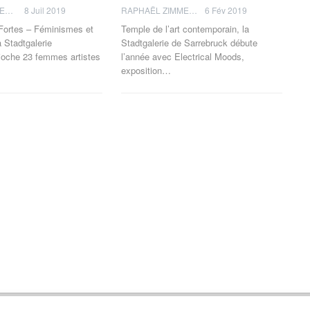
THOMAS FLAGEL
8 Juil 2019
RAPHAËL ZIMMERMANN
6 Fév 2019
ortes – Féminismes et
Temple de l’art contemporain, la
a Stadtgalerie
Stadtgalerie de Sarrebruck débute
ioche 23 femmes artistes
l’année avec Electrical Moods,
exposition…