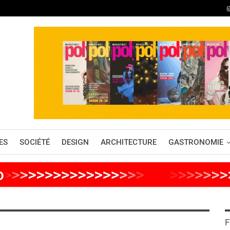
ES
SOCIÉTÉ
DESIGN
ARCHITECTURE
GASTRONOMIE
o
>
>
>
>
>
>
>
>
>
>
>
>
>
>
>
>
>
>
>
>
>
>
>
>
F