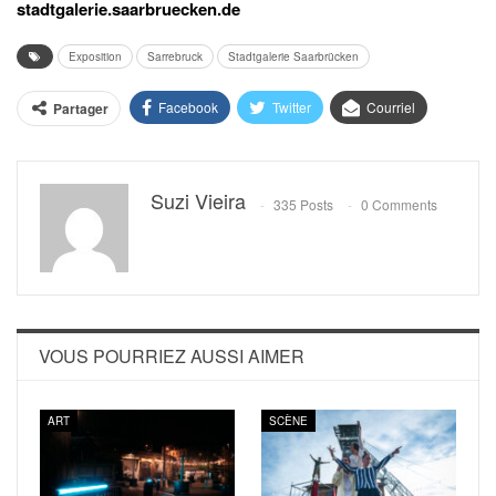
stadtgalerie.saarbruecken.de
Exposition
Sarrebruck
Stadtgalerie Saarbrücken
Facebook
Twitter
Courriel
Partager
Suzi Vieira
335 Posts
0 Comments
VOUS POURRIEZ AUSSI AIMER
ART
SCÈNE